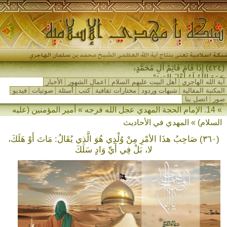
(٤٢٤) إِذَا قَامَ قَائِمُ آلِ مُحَمَّدٍ،
جَمَعَ اللهُ لَهُ أَهْلَ المَشْرِقِ-
آية الله الهاجري
أهل البيت عليهم السلام
اعمال الشهور
الأخبار
المكتبة المقالية
شبهات وردود
مختارات ثقافية
كتب
أسئلة
صوتيات
فيديو
صور
اتصل بنا
» 14. الإمام الحجة المهدي عجل الله فرجه » أمير المؤمنين (عليه
السلام) » المهدي في الأحاديث
(٣٦٠) صَاحِبُ هذَا الأمْرِ مِنْ وُلْدِي هُوَ الَّذِي يُقَالُ: مَاتَ أَوْ هَلَكَ،
لا، بَلْ فِي أَيِّ وَادٍ سَلَكَ