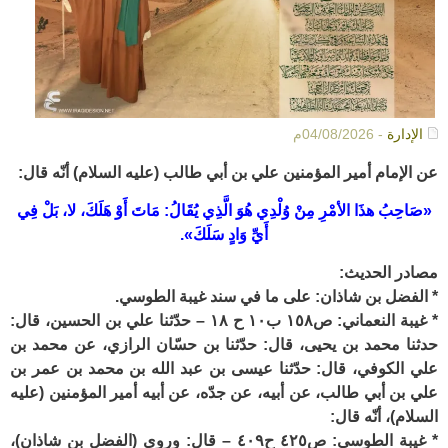
الإدارة
- 04/08/2026م
عن الإمام أمير المؤمنين علي بن أبي طالب (عليه السلام) أنّه قال:
«صَاحِبُ هذَا الأمْرِ مِنْ وُلْدِي هُوَ الَّذِي يُقَالُ: مَاتَ أَوْ هَلَكَ، لا، بَلْ فِي
أَيِّ وَادٍ سَلَكَ».
مصادر الحديث:
* الفضل بن شاذان: على ما في سند غيبة الطوسي.
* غيبة النعماني: ص١٥٨ ب١٠ ح ١٨ – حدّثنا علي بن الحسين، قال:
حدثنا محمد بن يحيى، قال: حدّثنا بن حسّان الرازي، عن محمد بن
علي الكوفي، قال: حدّثنا عيسى بن عبد الله بن محمد بن عمر بن
علي بن أبي طالب، عن أبيه، عن جدّه، عن أبيه أمير المؤمنين (عليه
السلام)، أنّه قال:
* غيبة الطوسي: ص٤٢٥ ح٤٠٩ – قال: وروى (الفضل بن شاذان)،