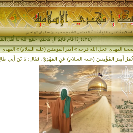
(٤٢٤) إِذَا قَامَ قَائِمُ آلِ مُحَمَّدٍ، جَمَعَ اللهُ لَهُ أَهْلَ المَشْرِقِ وَأَهْلَ المَغْرِبِ_