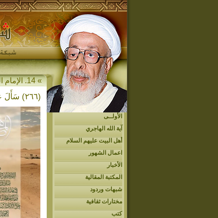
» 14. الإمام الحجة المهدي عجل الله فرجه » أمير المؤمنين (عليه السلام) » المهدي في الأحاديث
(٢٦٦) سَأَلَ عُمَرُ أَمِيرَ المُؤْمِنينَ (عليه السلام) عَنِ المَهْدِيِّ، فَقَالَ: يَا بْنَ أَبِي طَالِبٍ، أَخْبِرْنِي عَنِ المَهْدِيِّ مَا اسْمُهُ؟…
الأولــى
آية الله الهاجري
أهل البيت عليهم السلام
اعمال الشهور
الأخبار
المكتبة المقالية
شبهات وردود
مختارات ثقافية
كتب