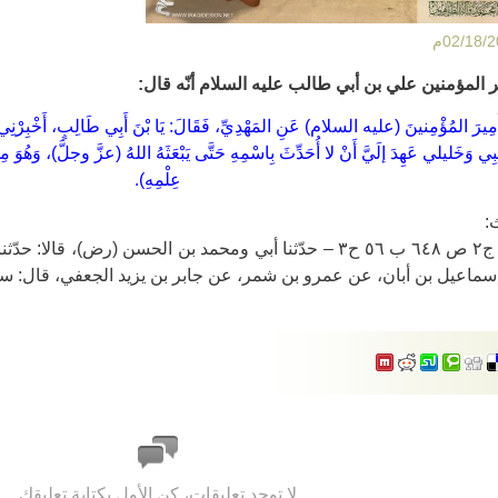
ر المؤمنين علي بن أبي طالب عليه السلام أنّه قال:
مِيرَ المُؤْمِنينَ (عليه السلام) عَنِ المَهْدِيِّ، فَقَالَ: يَا بْنَ أَبِي طَالِبٍ، أَخْبِرْنِي 
يبِي وَخَليلي عَهِدَ إلَيَّ أَنْ لا أُحَدِّثَ بِاسْمِهِ حَتَّى يَبْعَثَهُ اللهُ (عزَّ وجلَّ)، وَهُوَ 
عِلْمِهِ).
:
* كمال الدين: ج٢ ص ٦٤٨ ب ٥٦ ح٣ – حدّثنا أبي ومحمد بن الحسن (ر
سماعيل بن أبان، عن عمرو بن شمر، عن جابر بن يزيد الجعفي، قال: سم
لا توجد تعليقات، كن الأول بكتابة تعليقك