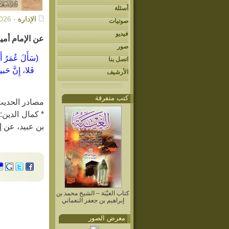
أسئلة
الإدارة
- 02/18/2026م
صوتيات
فيديو
عن الإمام أمي
صور
(سَأَلَ عُمَرُ أَ
اتصل بنا
فَلا، إِنَّ حَب
الأرشيف
كتب متفرقة
مصادر الحديث
بن عبيد، عن إ
كتاب الغيْبَة – الشيخ محمد بن
إبراهيم بن جعفر النعماني
معرض الصور