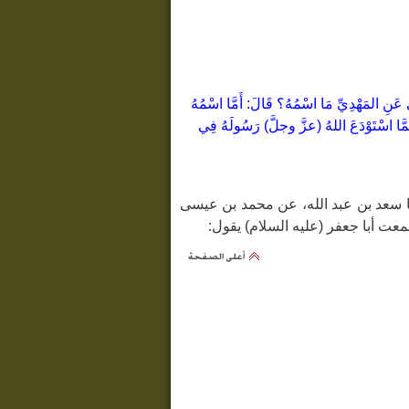
عَنِ المَهْدِيِّ مَا اسْمُهُ؟ قَالَ: أَمَّا اسْمُهُ
مِمَّا اسْتَوْدَعَ اللهُ (عزَّ وجلَّ) رَسُولَهُ فِي
ض)، قالا: حدّثنا سعد بن عبد الله، عن محمد بن عيسى
عت أبا جعفر (عليه السلام) يقول: