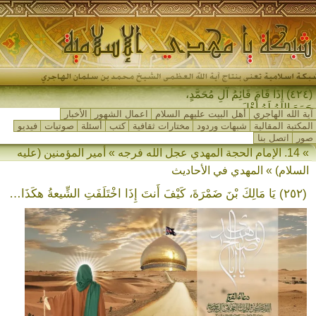
(٤٢٤) إِذَا قَامَ قَائِمُ آلِ مُحَمَّدٍ،
جَمَعَ اللهُ لَهُ أَهْلَ المَ-
آية الله الهاجري
أهل البيت عليهم السلام
اعمال الشهور
الأخبار
المكتبة المقالية
شبهات وردود
مختارات ثقافية
كتب
أسئلة
صوتيات
فيديو
صور
اتصل بنا
» 14. الإمام الحجة المهدي عجل الله فرجه » أمير المؤمنين (عليه
السلام) » المهدي في الأحاديث
(٢٥٢) يَا مَالِكَ بْنَ ضَمْرَةَ، كَيْفَ أَنتَ إِذَا اخْتَلَفَتِ الشِّيعةُ هكَذَا…