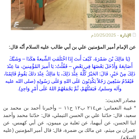
الإدارة
- 10/25/2025م
عن الإمام أمير المؤمنين علي بن أبي طالب عليه السلام أنّه قال:
(يَا مَالِكَ بْنَ ضَمْرَةَ، كَيْفَ أَنتَ إِذَا اخْتَلَفَتِ الشِّيعةُ هكَذَا – وَشَبَّكَ
أَصَابِعَهُ وَأَدْخَلَ بَعْضَهَا فِي بَعْضٍ – فَقُلْتُ: يَا أَميرَ المُؤْمِنينَ، مَا عِنْدَ
ذَلِكَ مِنْ خَيْرٍ، قَالَ: الخَيْرُ كُلُّهُ عِنْدَ ذَلِكَ، يَا مَالِكُ عِنْدَ ذلكَ يَقُومُ قَائِمُنَا،
فَيُقَدّمُ سَبْعِينَ رَجُلاً يَكْذِبُونَ عَلَى اللهِ وَعَلَى رَسُولِهِ (صلى الله عليه
وآله وسلم)، فَيَقتُلُهُمْ، ثُمَّ يَجْمَعُهُمُ اللهُ عَلَى أَمْرٍ وَاحِدٍ).
مصادر الحديث:
* غيبة النعماني: ص٢١٤ ب١٢ ح١١ – وأخبرنا أحمد بن محمد بن
سعيد، قال: حدّثنا علي بن الحسن التيملي، قال: حدّثنا محمد وأحمد
ابنا الحسن، عن أبيهما، عن ثعلبة بن ميمون، عن أبي كهمس، عن
عمران بن ميثم، عن مالك بن ضمرة، قال: قال أمير المؤمنين (عليه
السلام).