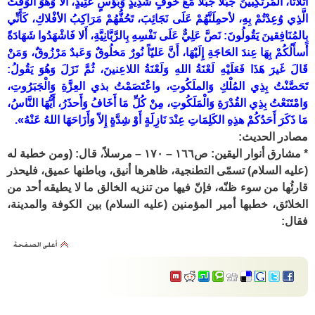
أَثْلاثاً، الْمُرتَكِبينَ جَبَلاً جَبَلاً مَعَ خَوفٍ شَدِيدٍ وَبُؤسٍ عَتِيدٍ، ألا وَهُوَ الوَقْتُ
الَّذِي وُعِدْتُمْ بِهِ، لأحمِلَنَّهُمْ عَلَى نَجَائِبَ، تَحُفُّهُمْ مَرَاكِبُ الأفْلاكِ، كَأَنِّي
بِالمُنَافِقينَ يَقُولُونَ: نَصَّ عَلِيٌّ عَلَى نَفْسِهِ بِالرَّبَّانِيَّةِ، أَلا فَاشْهَدُوا شَهَادَةً
أَسأَلُكُمْ بِهَا عِندَ الحَاجَةِ إِلَيْهَا، أَنَّ عَليّاً نُورٌ مَخلُوقٌ وَعَبدٌ مَرْزُوقٌ، وَمَنْ
قَالَ غَيرَ هَذَا فَعَلَيْهِ لَعْنَةُ اللهِ وَلَعْنَةُ اللاعِنينَ، ثُمَّ نَزَلَ وَهُوَ يَقُولُ:
تَحَصَّنْتُ بِذِي المُلْكِ وَالملَكُوتِ، واعْتَصَمْتُ بذي العِزَّةِ وَالْجَبَرُوتِ،
وَامْتَنَعْتُ بِذِي القُدْرَةِ وَالْمَلَكُوتِ، مِنْ كُلِّ مَا أَخَافُ وَأَحذَرُ، أَيُّهَا النَّاسُ،
مَا ذَكَرَ أَحَدُكُمْ هذِهِ الكَلِمَاتِ عِنْدَ نَازِلَةٍ أَوْ شِدَّةٍ إِلاّ وَأَزَاحَهَا اللهُ عَنْهُ».
مصادر الحديث:
* مشارق أنوار اليقين: ص١٦٦ – ١٧٠ – مرسلاً، قال: (ومن خطبة له
(عليه السلام) تسمّى التطنجية، ظاهرها أنيق، وباطنها عميق، فليحذر
قارئُها من سوء ظنّه، فإنّ فيها من تنزيه الخالق ما لا يطيقه أحد من
الخلائق، خطبها أمير المؤمنين (عليه السلام) بين الكوفة والمدينة،
فقال: