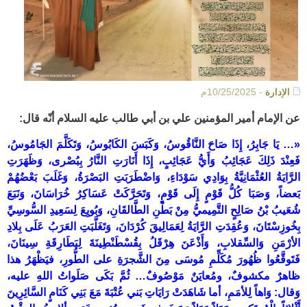
الإدارة
- 10/25/2025م
عن الإمام أمير المؤمنين علي بن أبي طالب عليه السلام أنّه قال:
«… يَا جَابِرُ، إِذَا صَاحَ النَّاقُوسُ، وَكَبَسَ الكَابُوسُ، وَتَكَلَّمَ الجَامُوسُ،
فَعِنْدَ ذَلِكَ عَجَائِبُ وَأَيُّ عَجَائِبٍ، إِذَا أَنَارَتِ النَّارُ بِبُصْرى، وَظَهَرَتِ
الرَّايَةُ العُثْمَانِيَّةُ بِوَادِي سَوْدَاءِ، وَاضْطَرَبَتِ البَصْرَةُ، وَغَلَبَ بَعْضُهُمْ
بَعضاً، وَصَبَا كُلُّ قَوْمٍ إِلَى قَوْمٍ، وَتَحَرَّكَتْ عَسَاكِرُ خُرَاسَانَ، وَنَبَعَ
شُعَيبُ بْنُ صَالِحٍ التَّمِيميُّ مِنْ بَطْنِ الطَّالقَانِ، وَبُويِعَ لِسَعِيدِ السُّوسِيِّ
بِخُوزِسْتَانَ، وَعُقِدَتِ الرَّايَةُ لِعَمَالِيقَ كُرْدَانَ، وَتَغَلَّبَتِ العَرَبُ عَلَى بِلادِ
الأرْمَنِ وَالسِّقلابِ، وَأَذْعَنَ هِرْقَلُ بِقُسْطَنْطِينَةَ لِبَطَارِقَةِ سِينَانَ،
فَتَوقَّعُوا ظُهُورَ مُكَلِّمِ مُوسَى مِنَ الشَّجرَةِ على الطُّورِ، فيَظْهَرُ هذا
ظاهرٌ مكشوفٌ، ومُعايَنٌ مَوْصُوفٌ… ثُمَّ بَكَى صَلَواتُ اللهِ عليه،
وَقال: وَاهاً لِلأمَمِ، أما شَاهَدَتْ رَايَاتِ بَني عُتْبَةَ مَعَ بَنِي كَنَامٍ السَّائِرِينَ