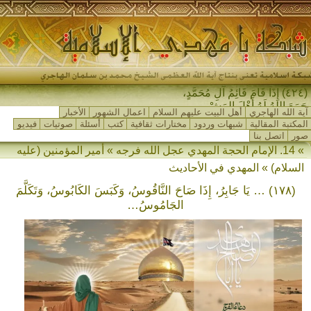
(٤٢٤) إِذَا قَامَ قَائِمُ آلِ مُحَمَّدٍ،
جَمَعَ اللهُ لَهُ أَهْلَ المَشْرِقِ _
آية الله الهاجري
أهل البيت عليهم السلام
اعمال الشهور
الأخبار
المكتبة المقالية
شبهات وردود
مختارات ثقافية
كتب
أسئلة
صوتيات
فيديو
صور
اتصل بنا
» 14. الإمام الحجة المهدي عجل الله فرجه » أمير المؤمنين (عليه
السلام) » المهدي في الأحاديث
(١٧٨) … يَا جَابِرُ، إِذَا صَاحَ النَّاقُوسُ، وَكَبَسَ الكَابُوسُ، وَتَكَلَّمَ
الجَامُوسُ…