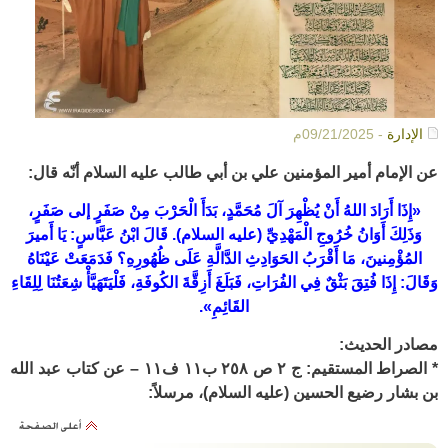
الإدارة
- 09/21/2025م
عن الإمام أمير المؤمنين علي بن أبي طالب عليه السلام أنّه قال:
«إِذَا أَرَادَ اللهُ أَنْ يُظْهِرَ آلَ مُحَمَّدٍ، بَدَأَ الْحَرْبَ مِنْ صَفَرٍ إلى صَفَرٍ،
وَذَلِكَ أَوَانُ خُرُوجِ الْمَهْدِيِّ (عليه السلام). قَالَ ابْنُ عَبَّاسٍ: يَا أَميرَ
المُؤْمِنينَ، مَا أَقْرَبُ الحَوَادِثِ الدَّالَّةِ عَلَى ظُهُورِهِ؟ فَدَمَعَتْ عَيْنَاهُ
وَقَالَ: إِذَا فُتِقَ بَثْقٌ فِي الفُرَاتِ، فَبَلَغَ أَزِقَّةَ الكُوفَةِ، فَلْيَتَهَيَّأْ شِعَتُنَا لِلِقَاءِ
القَائِمِ».
مصادر الحديث:
* الصراط المستقيم: ج ٢ ص ٢٥٨ ب١١ ف١١ – عن كتاب عبد الله
بن بشار رضيع الحسين (عليه السلام)، مرسلاً: