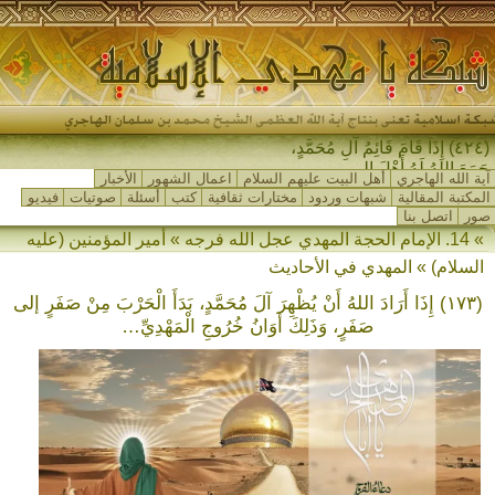
(٤٢٤) إِذَا قَامَ قَائِمُ آلِ مُحَمَّدٍ،
جَمَعَ اللهُ لَهُ أَهْلَ المَشْرِ-
آية الله الهاجري
أهل البيت عليهم السلام
اعمال الشهور
الأخبار
المكتبة المقالية
شبهات وردود
مختارات ثقافية
كتب
أسئلة
صوتيات
فيديو
صور
اتصل بنا
» 14. الإمام الحجة المهدي عجل الله فرجه » أمير المؤمنين (عليه
السلام) » المهدي في الأحاديث
(١٧٣) إِذَا أَرَادَ اللهُ أَنْ يُظْهِرَ آلَ مُحَمَّدٍ، بَدَأَ الْحَرْبَ مِنْ صَفَرٍ إلى
صَفَرٍ، وَذَلِكَ أَوَانُ خُرُوجِ الْمَهْدِيِّ…