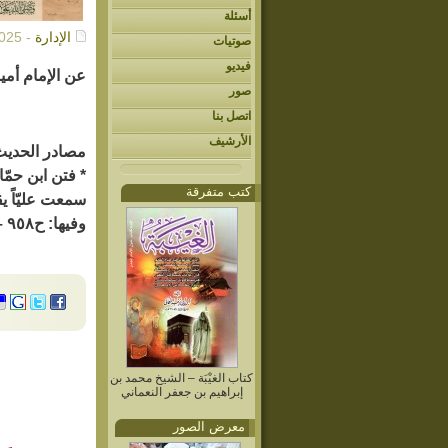
أسئلة
الإدارة
- 09/21/2025م
صوتيات
فيديو
عن الإمام أمي
صور
اتصل بنا
الأرشيف
مصادر الحديث
كتب متفرقة
سمعت عليّاً ي
وفيها: ح٩٥٨ – حدّثنا ضمرة، عن ابن شوذب، عن ابن سيرين، قال: (لا يخرج المهدي حتى يقتل من كلّ تسعة سبعة).
كتاب الغيْبَة – الشيخ محمد بن
إبراهيم بن جعفر النعماني
معرض الصور