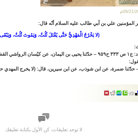
ر المؤمنين علي بن أبي طالب عليه السلام أنّه قال:
(لا يَخْرُجُ الْمَهْدِيُّ حَتَّى يُقْتَلَ ثُلُثٌ، وَيَمُوتَ ثُلُثٌ، وَيَبْقَى
:
* فتن ابن حمّاد: ج١ ص ٣٣٣ ح٩٥٩ – حدّثنا يحيى بن اليمان، عن كيْسان
قول:
لا توجد تعليقات، كن الأول بكتابة تعليقك