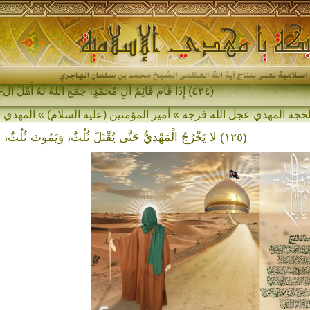
(٤٢٤) إِذَا قَامَ قَائِمُ آلِ مُحَمَّدٍ، جَمَعَ اللهُ لَهُ أَهْلَ المَشْرِقِ _
(١٢٥) لا يَخْرُجُ الْمَهْدِيُّ حَتَّى يُقْتَلَ ثُلُثٌ، وَيَمُوتَ ثُلُثٌ، وَيَبْقَى ثُلُثٌ