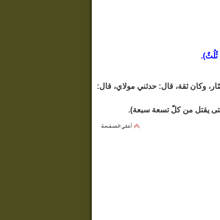
 ثُلُثٌ).
 الرواشي القصّار، وكان ثقة، قال: حدثني مولاي، قال: