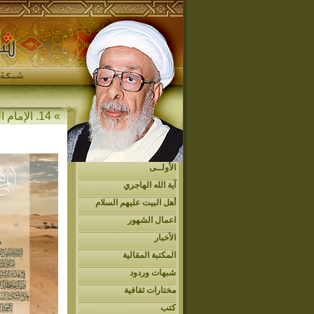
» 14. الإمام الحجة المهدي عجل الله فرجه » أمير المؤمنين (عليه السلام) » المهدي في الأحاديث
الأولــى
آية الله الهاجري
أهل البيت عليهم السلام
اعمال الشهور
الأخبار
المكتبة المقالية
شبهات وردود
مختارات ثقافية
كتب