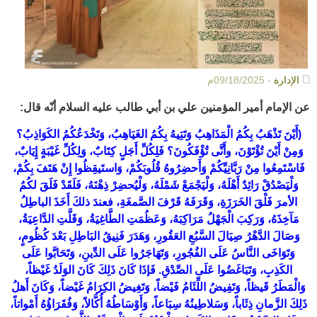
الإدارة
- 09/18/2025م
عن الإمام أمير المؤمنين علي بن أبي طالب عليه السلام أنّه قال:
(أَيْنَ تَذْهَبُ بِكُمُ الْمَذَاهِبُ وَتَتِيهُ بِكُمُ الغَيَاهِبُ، وَتَخْدَعُكُمُ الكَوَاذِبُ؟
وَمِنْ أَيْنَ تُؤْتَوْنَ، وأَنَّى تُؤْفَكُونَ؟ فَلِكُلِّ أَجَلٍ كِتَابٌ، وَلِكُلِّ غَيْبَةٍ إِيَابٌ،
فَاسْتَمِعُوا مِنْ رَبَّانِيِّكُمْ وَأَحضِرُوهُ قُلُوبَكُمْ، وَاستَيقِظُوا إِنْ هَتَفَ بِكُمْ،
وَلْيَصْدُقْ رَائِدٌ أَهْلَهُ، وَلْيَجْمَعْ شَمْلَهُ، وَلْيُحضِرْ ذِهْنَهُ، فَلَقَدْ فَلَقَ لكُمُ
الأمرَ فَلْقَ الخَرَزَةِ، وَقَرَفَهُ قَرْفَ الصَّمغَةِ، فعندَ ذلكَ أَخَذَ الباطِلُ
مَآخِذَهُ، وَرَكِبَ الْجَهْلُ مَرَاكِبَهُ، وَعَظُمَتِ الطَّاغِيَةُ، وَقَلَّتِ الدَّاعِيَةُ،
وَصَالَ الدَّهْرُ صِيَالَ السَّبُعِ العَقُورِ، وَهَدَرَ فَنِيقُ البَاطِلِ بَعْدَ كُظُومٍ،
وَتَوَاخَى النَّاسُ عَلَى الفُجُورِ، وَتَهَاجَرُوا عَلَى الدِّينِ، وَتَحَابَّوا عَلَى
الكَذِبِ، وَتَبَاغَضُوا عَلَى الصِّدْقِ. فَإذَا كَانَ ذَلِكَ كَانَ الوَلَدُ غَيْظاً،
وَالْمَطَرُ قَيظاً، وَتَفِيضُ اللِّئَامُ فَيْضاً، وَتَغِيضُ الكِرَامُ غَيْضاً، وَكَانَ أَهلُ
ذَلِكَ الزَّمانِ ذِئَاباً، وَسَلاطِينُهُ سِبَاعاً، وَأَوْسَاطُهُ أُكَّالاً، وَفُقَرَاؤُهُ أَمْواتاً،