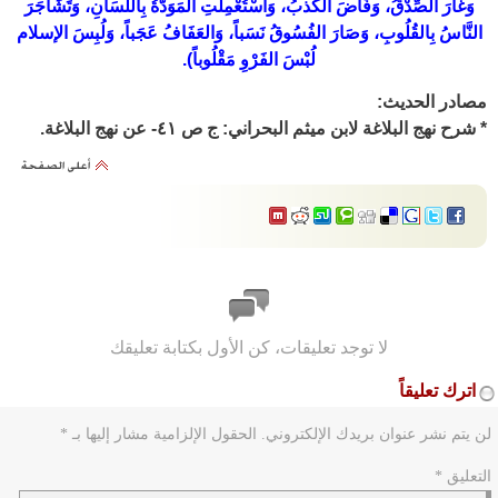
وَغَارَ الصِّدْقُ، وَفَاضَ الكَذبُ، وَاْسْتُعْمِلَتِ الْمَوَدَّةُ بِاللَّسَانِ، وَتَشَاجَرَ
النَّاسُ بِالقُلُوبِ، وَصَارَ الفُسُوقُ نَسَباً، وَالعَفَافُ عَجَباً، وَلُبِسَ الإسلام
لُبْسَ الفَرْوِ مَقْلُوباً).
مصادر الحديث:
* شرح نهج البلاغة لابن ميثم البحراني: ج ص ٤١- عن نهج البلاغة.
لا توجد تعليقات، كن الأول بكتابة تعليقك
اترك تعليقاً
لن يتم نشر عنوان بريدك الإلكتروني.
الحقول الإلزامية مشار إليها بـ
*
التعليق
*