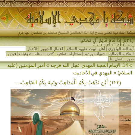
(٤٢٤) إِذَا قَامَ قَائِمُ آلِ مُحَمَّدٍ،
جَمَعَ اللهُ لَهُ أَهْلَ المَشْرِقِ-
آية الله الهاجري
أهل البيت عليهم السلام
اعمال الشهور
الأخبار
المكتبة المقالية
شبهات وردود
مختارات ثقافية
كتب
أسئلة
صوتيات
فيديو
صور
اتصل بنا
» 14. الإمام الحجة المهدي عجل الله فرجه » أمير المؤمنين (عليه
السلام) » المهدي في الأحاديث
(١٢٣) أَيْنَ تَذْهَبُ بِكُمُ الْمَذَاهِبُ وَتَتِيهُ بِكُمُ الغَيَاهِبُ،…