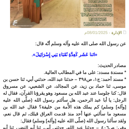
الإدارة
- 08/01/2025م
عن رسول الله صلى الله عليه وآله وسلم أنّه قال:
«اثنا عَشَر كَعِدَّةِ نُقَبَاءِ بَنِي إِسْرَائِيلَ».
مصادر الحديث:
* مسندة مسدد: على ما في المطالب العالية.
* مسند أحمد: ج١، ص٣٩٨ – حدثنا عبد الله، حدثني أبي، ثنا حسن بن
موسى، ثنا حماد بن زيد، عن المجالد، عن الشعبي، عن مسروق
قال: كنا جلوسا عند عبد الله بن مسعود وهو يقرؤنا القرآن، فقال له
الرجل: يا أبا عبد الرحمن، هل سألتم رسول الله (صلّى الله عليه
[وآله] وسلم) كم يملك هذه الأُمة من خليفة؟ فقال عبد الله بن
مسعود ما سألني عنها أحد منذ قدمت العراق قبلك، ثم قال نعم،
ولقد سألنا رسول الله (صلّى الله عليه [وآله] وسلم) فقال:
وفي: ص٤٠٦ – حدثنا عبد الله، حدثني أبي، ثنا أبو النضر، ثنا أبو