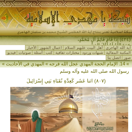
(٤٢٤) إِذَا قَامَ قَائِمُ آلِ مُحَمَّدٍ،
جَمَعَ اللهُ لَهُ أَهْلَ المَشْرِقِ و-
آية الله الهاجري
أهل البيت عليهم السلام
اعمال الشهور
الأخبار
المكتبة المقالية
شبهات وردود
مختارات ثقافية
كتب
أسئلة
صوتيات
فيديو
صور
اتصل بنا
» 14. الإمام الحجة المهدي عجل الله فرجه » المهدي في الأحاديث »
رسول الله صلى الله عليه وآله وسلم
(٨٠٧) اثنا عَشَر كَعِدَّةِ نُقَبَاءِ بَنِي إِسْرَائِيلَ