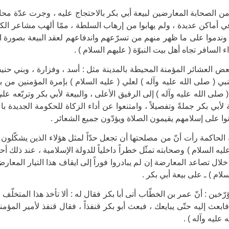
ن الصحابة المعارضين لبيعة أبي بكر بالاحتجاج عليه ، وجرت عدّة مح
في أماكن عديدة ، ولم يهابوا من إرهاب السلطة ، ممّا ألهب مشاعر الكثير
دموا على ما ظهر منهم من تسرّعهم واندفاعهم لعقد البيعة بصورة ارتج
 السافر تجاه أهل بيت النبوّة ( عليهم السلام ) .
ض العشائر المؤمنة المحيطة بالمدينة مثل : أسد ، وفزارة ، وبني حنيف
نبي ( صلى الله عليه وآله ) لعلي ( عليه السلام ) بإمرة المؤمنين من 
( صلى الله عليه وآله ) إلى الرفيق الأعلى ، والبيعة لأبي بكر وتربّعه ع
 لأبي بكر جملةً وتفصيلاً ، وامتنعوا عن أداء الزكاة للحكومة الجديدة 
وا على إسلامهم يقيمون الصلاة ويؤدّون جميع الشعائر .
الحاكمة رأت أنّ من مصلحتها أن تجعل حدّاً لمثل هؤلاء الذين يشكّلون
ليه السلام ) وصحابته تمثّل خطراً داخلياً للدولة الإسلامية ، عند ذلك 
ال تصاعد المعارضة إن لم يبادروا فوراً إلى ايقاف هذا التيار المعارض
لام ) ـ على بيعة أبي بكر .
خين : أنّ عمر بن الخطّاب أتى أبا بكر فقال له : ألا تأخذ هذا المتخلّف ع
فابعث إليه حتّى يبايعك ، فبعث أبو بكر قنفذاً ، فقال قنفذ لأمير المؤ
 عليه وآله ) .