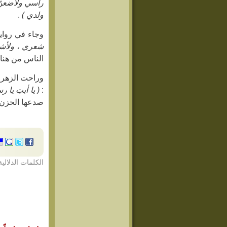
رأسي ولأضعنّ 
ولدي )
.
وجاء في رواية
شعري ، ولأشقّن
الناس من هنا و
وراحت الزهراء
:
( يا أبتِ يا 
صدعها الحزن و
الكلمات الدلالية