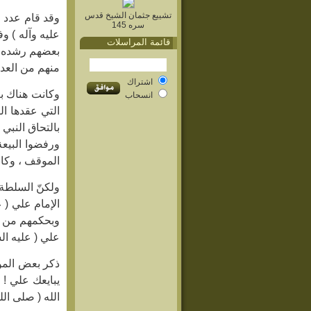
تشييع جثمان الشيخ قدس
وقد قام عدد م
سره 145
عليه وآله ) و
قائمة المراسلات
بعضهم رشده ون
منهم من العداء
اشتراك
وكانت هناك بع
انسحاب
التي عقدها ال
بالتحاق النبي 
ورفضوا البيعة
الموقف ، وكان
ولكنّ السلطة 
الإمام علي ( ع
وبحكمهم من خل
علي ( عليه الس
ذكر بعض المؤرّ
يبايعك علي ! 
الله ( صلى الله