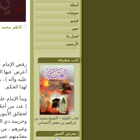
أسئلة
صوتيات
فيديو
كاظم محمد
- 13
صور
اتصل بنا
ا
الأرشيف
كتب متفرقة
رفض الإمام عل
أعرض عنها الر
عليه وآله ) ،
لهذا الحكم .
وبدأ الإمام ع
) عدد من أجلا
لحقائق الأُمو
كتاب الغيْبَة – الشيخ محمد بن
وخزيمة ذي الش
إبراهيم بن جعفر النعماني
وغيرهم ، من ا
معرض الصور
مقدّمتهم عمر 