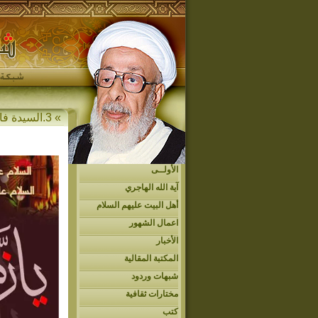
» 3.السيدة فاطمة الزهراء (ع)
الأولــى
آية الله الهاجري
أهل البيت عليهم السلام
اعمال الشهور
الأخبار
المكتبة المقالية
شبهات وردود
مختارات ثقافية
كتب