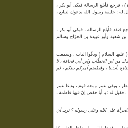
)
، فرجع فأبلغ الرسالة فبكى أبو بكر ،
فقل له : خليفة رسول الله يدعوك لتبايع ،
ع قنفذ فأبلغ الرسالة ، فبكى أبو بكر ،
بن شعبة وأبو عبيدة بن الجرّاح وسالم
ة ( عليها السلام ) ودقّوا الباب ، وسمعت
بعدك من ابن الخطّاب وابن أبي قحافة ، لا
زة بأيدينا ، وقطعتم أمركم بينكم ، لم
تنفطر ، وبقي عمر ومعه قوم ، ودعا عمر
فقيل له : يا أبا حفص إنّ فيها فاطمة ،
الجرأة على الله وعلى رسوله ؟ تريد أن
جاب ، فدخل القوم إلى داخل الدار ممّا