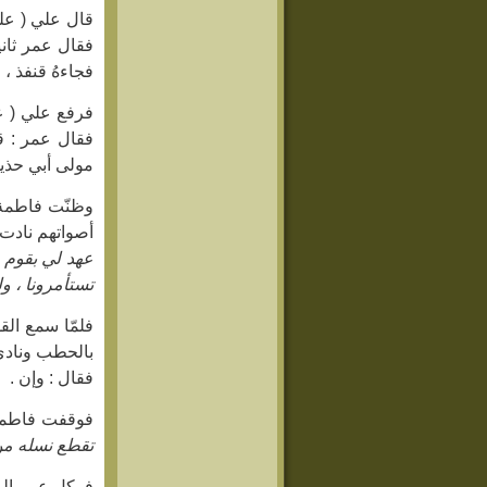
قال علي ( علي
فقال عمر ثانية
فجاءهُ قنفذ ، ف
فرفع علي ( ع
فقال عمر : قم
مولى أبي حذيف
وظنّت فاطمة ( 
أصواتهم نادت 
عهد لي بقوم ح
تستأمرونا ، ولم 
فلمّا سمع الق
بالحطب ونادى 
فقال : وإن .
فوقفت فاطمة 
تقطع نسله من ا
فركل عمر البا