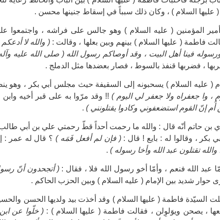
عليها السلام ) ، وكان ذلك سبباً في إسقاط جنينها محسن .
أمير المؤمنين ( عليه السلام ) وهو جالس على فراشه ، واجتمعوا عليه ح
لت فاطمة ( عليها السلام ) بينهم وبين بعلها ، وقالت :
( والله لا أدعكم
ورسوله فينا أهل البيت ، وقد أوصاكم رسول الله ( صلى الله عليه وآله ) با
ربها ، فضربها قنفذ بالسوط ، فصار بعضدها مثل الدملج .
م ( عليه السلام ) يسحبونه إلى السقيفة حيث مجلس أبي بكر ، وهو ينظر 
 ، وا جعفراه ولا جعفر لي اليوم )
!! وقد مرّوا به على قبر أخيه وابن 
بن أُم إنّ القوم استضعفوني وكادوا يقتلونني )
.
 حاتم أنّه قال : والله ما رحمت أحداً قطّ رحمتي علي بن أبي طالب ( علي
ي بكر ، وقالوا له : بايع ! قال :
( فإن لم أفعل فَمَه )
؟ قال له عمر : إذ
اً والله تقتلون عبد الله وأخا رسوله )
.
ا عبد الله فنعم ، وأمّا أخو رسول الله فلا ، فقال :
( أتجحدون أنّ رسول
 حوار شديد بين الإمام ( عليه السلام ) وبين الحزب الحاكم .
 السيّدة فاطمة ( عليها السلام ) وقد أخذت بيد ولديها الحسن والحسين
ها ، يصحن ويوَلوِلن ، فقالت فاطمة ( عليها السلام ) :
( خلّوا عن ابن