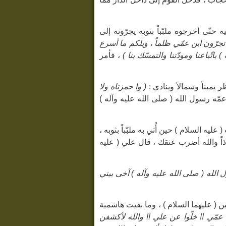
تّى أخرجوه ملبّباً بثوبه يجرّونه إلى
 تجرّون ابن عمّي ظلماً ، ويلكم ما أسرع
تّباعنا ومودّتنا والتمسّك بنا )
، فأمر
يميناً وشمالاً وينادي :
( وا حمزتاه ولا
عمّه رسول الله ( صلى الله عليه وآله )
ه السلام ) حين أُتي به ملبّباً بثوبه ،
اً والله أضرب عنقك ، قال علي ( عليه
 الله ( صلى الله عليه وآله ) آخى بيني
 ( عليهما السلام ) ، وما بقيت هاشمية
 عمّي !! خلّوا عن علي !! والله لأكشفن