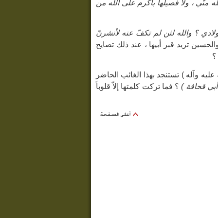
 منّي ، ولا فصيلها بأكرم على الله من
أولادي ؟ والله لئن لم تكفّ عنه لأنشرنّ
حسين تريد قبر أبيها ، عند ذلك تصايح
؟
ليه وآله ) تستنجد بهذا الغائب الحاضر
أبي قحافة )
؟ فما تركت كلمتها إلاّ قلوباً