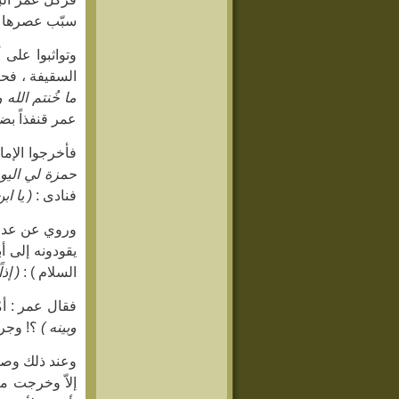
سبّب عصرها ( 
وتواثبوا على 
السقيفة ، فحا
ما خُنتم الله 
عمر قنفذاً بض
فأخرجوا الإما
حمزة لي اليوم
فنادى :
( يا ا
وروي عن عدي بن
يقودونه إلى أب
السلام ) :
( إذ
فقال عمر : أمّ
وبينه )
؟! وجرى
وعند ذلك وصلت
إلاّ وخرجت مع