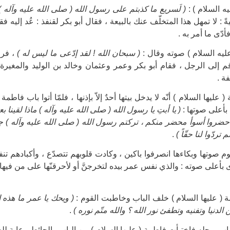
ه السلام ) :
( لَسريع ما كذبتم على رسول الله ( صلى الله عليه وآله ) 
ً : لا تمهل هذا المتخلّف عنك بالبيعة ، فقال أبو بكر لقنفذ : عُد إليه 
أدّى ما أمر به .
ليه السلام ) صوته وقال :
( سبحان الله ! لقد إدّعى ما ليس له )
، فرج
 إلى الرجل ، فقام أبو بكر وعمر وعثمان وخالد بن الوليد والمغيرة 
ة .
عليها السلام ) أنّه لا يدخل بيتها أحدٌ إلاّ بإذنها ، فلمّا أتوا باب فاطم
بأعلى صوتها :
( يا أبتِ يا رسول الله ( صلى الله عليه وآله ) ماذا لقينا 
ضروا أسوأ محضر منكم ، تركتم رسول الله ( صلى الله عليه وآله ) جنا
تردّوا لنا حقّاً )
.
وم صوتها وبكاءها انصرفوا باكين ، وكادت قلوبهم تتصدّع ، وأكبادهم 
بأعلى صوته : والذي نفس عمر بيده لتخرجنَّ أو لأحرقنّها على من فيها ، 
( عليها السلام ) خلف الباب وخاطبت القوم :
( ويحك يا عمر ما هذه 
لدنيا وتفنيه وتطفئ نور الله ؟ والله متّم نوره )
.
ب برجله فاختبأت فاطمة ( عليها السلام ) بين الباب والحائط رعاية للح