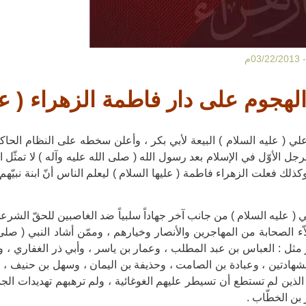
03/22/20م
لهجوم على دار فاطمة الزهراء ( عل
ي ( عليه السلام ) البيعة لأبي بكر ، وأعلن سخطه على النظام الحاكم 
جل الأوّل في الإسلام بعد رسول الله ( صلى الله عليه وآله ) لا تمثّل ا
 وكذلك فعلت الزهراء فاطمة ( عليها السلام ) ليعلم الناس أنّ ابنة نبيّ
لي ( عليه السلام ) من جانب آخر جهاداً سلبياً ضد الغاصبين للحقّ الشر
ّء الصحابة من المهاجرين والأنصار وخيارهم ، وممّن أشاد النبي ( صلى 
ر مثل : العباس بن عبد المطلب ، وعمار بن ياسر ، وأبي ذر الغفاري ، و
هادتين ، وعبادة بن الصامت ، وحذيفة بن اليمان ، وسهل بن حنيف ، 
لذين لم تستطع أن تسيطر عليهم الغوغائية ، ولم ترهبهم تهديدات ال
بن الخطّاب .