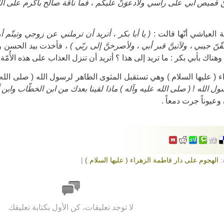
قميص أبي على رأسي ولأدعوَنَّ عليكم ، فما ناقة صالح بأكرم على الله
 العياشي أنّها قالت :
( يا أبا بكر ، أتريد أن ترملني عن زوجي وتيتّم 
ّ جيبي ، ولآتينَّ قبر أبي ، ولأصرخنَّ إلى ربّي )
، فأخذت بيد الحسن وال
هناك بأبي بكر : ما تريد إلى هذا ؟ أتريد أن تنزل العذاب على هذه الأُمّة 
 ( عليها السلام ) وهي تستقبل المثوى الطاهر لرسول الله ( صلى الله ع
رسول الله ! ( صلى الله عليه وآله ) ماذا لقينا بعدك من ابن الخطّاب وابن 
عيوناً جرت دمعاً .
:
الهجوم على دار فاطمة الزهراء ( عليها السلام )
|
لا توجد تعليقات، كن الأول بكتابة تعليقك