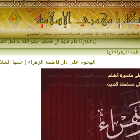
(٤٢٤) إِذَا قَامَ قَائِمُ آلِ مُحَمَّدٍ، جَمَعَ اللهُ لَهُ أَهْلَ المَشْرِقِ وَأَهْلَ ال-
الهجوم على دار فاطمة الزهراء ( عليها السلا