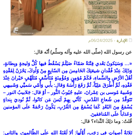
الإدارة
- 06/24/2025م
عن رسول الله (صلّى الله عليه وآله وسلّم) أنّه قال:
«… وَسَيَكونُ بَعْدي فِتْنَةٌ صَمّاءُ صَيْلَمُ يَسْقُطُ فيها كُلَّ وَليجةٍ وبِطانةٍ،
وَذَلِكَ عِنْدَ فُقْدانِ شيعَتِكَ الخَامِسَ مِن السّابِعِ مِنْ وُلْدِكَ، يَحْزَنُ لِفَقْدِهِ
أهْلُ الأرْضِ والسَّماءِ، فَكَمْ مُؤمِنٍ وَمُؤْمِنَةٍ مُتَأَسِّفٍ مُتَلَهِّفٍ حَيْرانَ عِنْدَ
فَقْدِهِ، ثُمَّ أَطْرَقَ مَلِيّاً، ثُمَّ رَفَعَ رَأْسَهُ وَقال: بأَبي وَأُمّي سَميِّي وَشَبيهي
وَشَبيهُ مُوسى بن عِمْرانَ، عليهِ جُيُوبُ النُّور – أوْ قال: جَلابيبُ النور –
تَتَوَقَّدُ مِن شُعاعِ القُدْسِ، كَأنّي بِهِمْ آيَسَ مَن كانُوا، ثُمَّ نُوديَ بِنداءٍ
يُسْمَعُ مِنَ البُعْدِ كَمَا يُسْمَعُ مِن القُرْبِ، يَكُونُ رَحْمَةً علَى المؤمنين
وَعَذاباً علَى المُنافقينَ.
قُلتُ: وما ذلِكَ النِّداء؟ قال:
ثلاثةُ أصواتٍ في رَجَبٍ، أَوَّلُها: ألا لَعْنَةُ اللهِ علَى الظّالمينَ، والثاني: