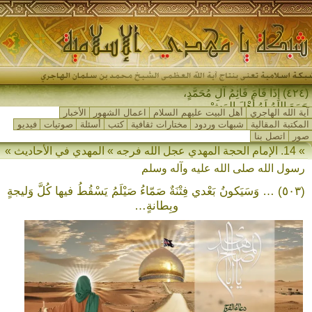
(٤٢٤) إِذَا قَامَ قَائِمُ آلِ مُحَمَّدٍ،
جَمَعَ اللهُ لَهُ أَهْلَ المَشْرِقِ _
آية الله الهاجري
أهل البيت عليهم السلام
اعمال الشهور
الأخبار
المكتبة المقالية
شبهات وردود
مختارات ثقافية
كتب
أسئلة
صوتيات
فيديو
صور
اتصل بنا
» 14. الإمام الحجة المهدي عجل الله فرجه » المهدي في الأحاديث »
رسول الله صلى الله عليه وآله وسلم
(٥٠٣) … وَسَيَكونُ بَعْدي فِتْنَةٌ صَمّاءُ صَيْلَمُ يَسْقُطُ فيها كُلَّ وَليجةٍ
وبِطانةٍ…