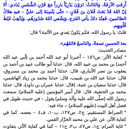
أَزِفَتِ الآزِفَةُ، وَالثالثُ: تَرَوْنَ بَدْرِيّاً بارِزاً مَعَ قَرْنِ الشَّمْسِ يُنادي: ألا
إنّ اللهَ قَدْ بَعَثَ فُلانَ بنَ فُلانٍ – حتَّى يَنْسِبَهُ إلى عليٍّ – فيهِ هلاكُ
الظالمينَ، فَعِنْدَ ذلكَ يأتي الفَرَج، وَيَشْفي اللهُ صُدُورَهُم، وَيُذْهِبُ غَيْظَ
قُلُوبِهِم.
قلتُ: يا رسول الله، فكم يَكونُ بَعدي من الأئمة؟ قال:
بعدَ الحسينِ تسعةٌ، والتاسعُ قائمُهُم».
مصادر الحديث:
* كفاية الأثر: ص١٥٦ – أخبرنا أبو عبد الله أحمد بن (أبي عبد الله
أحمد) بن محمد بن عبيد الله، قال: حدثنا أبو طالب عبيد بن أحمد بن
يعقوب بن نصر الأنباري، قال: حدثنا أحمد بن محمد بن مسروق،
قال: حدثنا عبد الله بن شبيب، قال: حدثنا محمد بن زياد الهاشمي،
قال: حدثنا سفيان بن عتبة، (قال: حدثنا عمران بن داود)، قال: حدثنا
محمد بن الحنفية، قال: قال أمير المؤمنين (عليه السلام): سمعت
رسول الله (صلّى الله عليه وآله وسلم) يقول – في حديث طويل في
فضل أهل البيت (عليهم السلام) -، جاء فيه:
* الصراط المستقيم: ج٢، ص١٢٧، ب١٠، ف٤ – بعضه، كما في
كفاية الأثر، عن علي بن محمد الخزّاز القمي.
* غاية المرام: ج١، ص٤٧، ب٢، ح١١ – كما في كفاية الأثر، بتفاوت