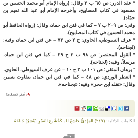
* عقد الدرر: ص ٦٥ ب ٣ وقال: (رواه الإمام أبو محمد الحسين بن
مسعود في كتاب المصابيح، وأخرجه الإمام أبو عبد الله نعيم بن
حمّاد).
وفي: ص ٢٠٩ ب ٧ – كما في فتن ابن حماد، وقال: (رواه الحافظ أبو
محمد الحسين في كتاب المصابيح).
* عرف السيوطي، الحاوي: ج ٢ ص ٧٣ – عن فتن ابن حماد، وفيه:
(لجناحه).
* القول المختصر: ص ٩٨ ب ٣ ح ٢٩ – كما في فتن ابن حماد،
مرسلاً، وفيه: (لجناحه).
* برهان المتقي: ص ١٠١ ب ٣ ح ١٠ – عن عرف السيوطي، الحاوي.
* العطر الوردي: ص ٤٨ – كما في فتن ابن حماد، بتفاوت يسير،
وقال: «نقله ابن حجر» وفيه: «بجناحه».
الكلمات الدلالية:
(٢٤٧) المَهْديُّ خاشِعٌ للهِ كَخُشُوعِ النَسْرِ [يَنْشرُ] جَناحَهُ
|