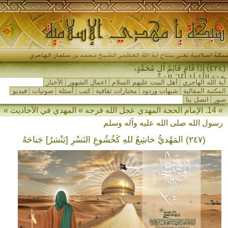
(٤٢٤) إِذَا قَامَ قَائِمُ آلِ مُحَمَّدٍ،
جَمَعَ اللهُ لَهُ أَهْلَ المَشْرِقِ _
آية الله الهاجري
أهل البيت عليهم السلام
اعمال الشهور
الأخبار
المكتبة المقالية
شبهات وردود
مختارات ثقافية
كتب
أسئلة
صوتيات
فيديو
صور
اتصل بنا
» 14. الإمام الحجة المهدي عجل الله فرجه » المهدي في الأحاديث »
رسول الله صلى الله عليه وآله وسلم
(٢٤٧) المَهْديُّ خاشِعٌ للهِ كَخُشُوعِ النَسْرِ [يَنْشرُ] جَناحَهُ