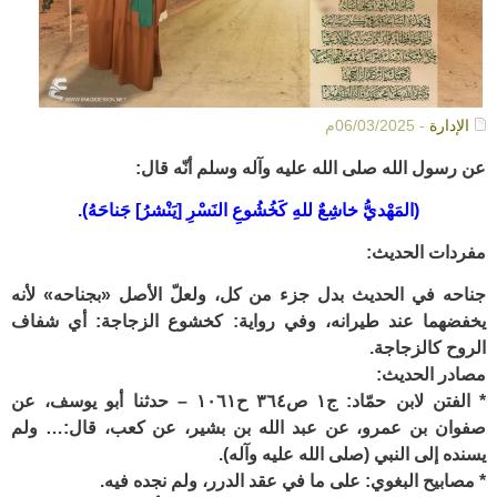
الإدارة
- 06/03/2025م
عن رسول الله صلى الله عليه وآله وسلم أنّه قال:
(المَهْديُّ خاشِعٌ للهِ كَخُشُوعِ النَسْرِ [يَنْشرُ] جَناحَهُ).
مفردات الحديث:
جناحه في الحديث بدل جزء من كل، ولعلّ الأصل «بجناحه» لأنه
يخفضهما عند طيرانه، وفي رواية: كخشوع الزجاجة: أي شفاف
الروح كالزجاجة.
مصادر الحديث:
* الفتن لابن حمّاد: ج١ ص٣٦٤ ح١٠٦١ – حدثنا أبو يوسف، عن
صفوان بن عمرو، عن عبد الله بن بشير، عن كعب، قال:… ولم
يسنده إلى النبي (صلى الله عليه وآله).
* مصابيح البغوي: على ما في عقد الدرر، ولم نجده فيه.