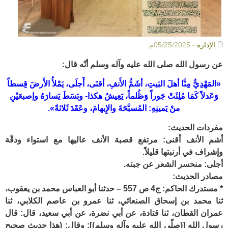
الإدارة
- 05/25/2025م
عن رسول الله صلى الله عليه وآله وسلم أنّه قال:
«المَهْدِيُّ مِنَّا أهلَ البَيتِ، أشَمُّ الأَنفِ، أقنَى، أَجلَى، يَمْلأُ الأَرضَ قِسطاً
وَعَدلاً كَمَا مُلِئَتْ جَوراً وَظُلماً، يَعِيشُ هكذا- وبَسَطَ يَسارَهُ وإصبعَيْنِ
منْ يَمينِهِ: المُسبَّحَةَ والإِبهامَ، وعَقَدَ ثَلاثةً».
مفردات الحديث:
أشم الأنف أقنى: مرتفع قصبة الأنف عاليها مع استواء ودقّة
وإشراف في أرنبتها قليلاً.
أجلى: منحسر الشعر عن جبته.
مصادر الحديث:
* مستدرك الحاكم: ج4 ص 557 – حدثنا أبو العباس محمد بن يعقوب،
ثنا محمد بن إسحاق الصنعائي، ثنا عمرو بن عاصم الكلابي، ثنا
عمران القطان، ثنا قتادة، عن أبي نضرة، عن أبي سعيد، قال: قال
رسول الله [(صلّى الله عليه وآله وسلم)]: وقال: (هذا حديث صحيح