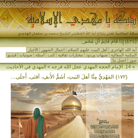
(٤٢٤) إِذَا قَامَ قَائِمُ آلِ مُحَمَّدٍ_
آية الله الهاجري
أهل البيت عليهم السلام
اعمال الشهور
الأخبار
المكتبة المقالية
شبهات وردود
مختارات ثقافية
كتب
أسئلة
صوتيات
فيديو
صور
اتصل بنا
» 14. الإمام الحجة المهدي عجل الله فرجه » المهدي في الأحاديث
(١٧٢) المَهْدِيُّ مِنَّا أهلَ البَيتِ، أشَمُّ الأَنفِ، أقنَى، أَجلَى…