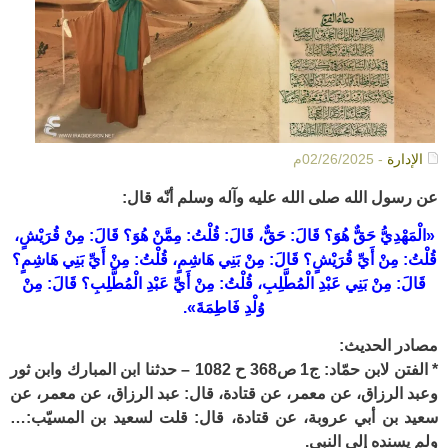
الإدارة
- 02/26/2025م
عن رسول الله صلى الله عليه وآله وسلم أنّه قال:
«الْمَهْدِيُّ حَقٌّ هُوَ؟ قَالَ: حَقٌّ، قَالَ: قُلْتُ: مِمَّنْ هُوَ؟ قَالَ: مِنْ قُرَيْشٍ،
قُلْتُ: مِنْ أَيِّ قُرَيْشٍ؟ قَالَ: مِنْ بَنِي هَاشِمٍ، قُلْتُ: مِنْ أَيِّ بَنِي هَاشِمٍ؟
قَالَ: مِنْ بَنِي عَبْدِ الْمُطَّلِبِ، قُلْتُ: مِنْ أَيِّ عَبْدِ الْمُطَّلِبِ؟ قَالَ: مِنْ
وُلْدِ فَاطِمَةَ».
مصادر الحديث:
* الفتن لابن حمّاد: ج1 ص368 ح 1082 – حدثنا ابن المبارك وابن ثور
وعبد الرزاق، عن معمر، عن قتادة، قال: عبد الرزاق، عن معمر، عن
سعيد بن أبي عروبة، عن قتادة، قال: قلت لسعيد بن المسيّب:…
ولم يسنده إلى النبي.