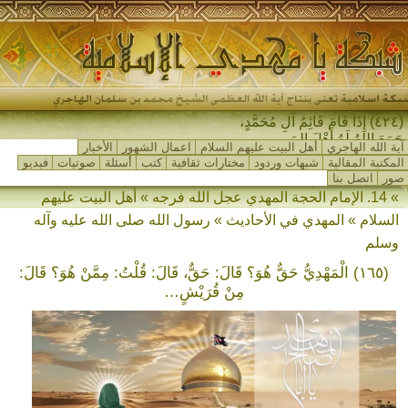
(٤٢٤) إِذَا قَامَ قَائِمُ آلِ مُحَمَّدٍ،
جَمَعَ اللهُ لَهُ أَهْلَ المَشْرِ-
آية الله الهاجري
أهل البيت عليهم السلام
اعمال الشهور
الأخبار
المكتبة المقالية
شبهات وردود
مختارات ثقافية
كتب
أسئلة
صوتيات
فيديو
صور
اتصل بنا
» 14. الإمام الحجة المهدي عجل الله فرجه » أهل البيت عليهم
السلام » المهدي في الأحاديث » رسول الله صلى الله عليه وآله
وسلم
(١٦٥) الْمَهْدِيُّ حَقٌّ هُوَ؟ قَالَ: حَقٌّ، قَالَ: قُلْتُ: مِمَّنْ هُوَ؟ قَالَ:
مِنْ قُرَيْشٍ…