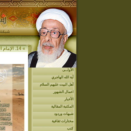
» 14. الإمام الحجة المهدي عجل الله فرجه » المهدي في الأحاديث » رسول الله صلى الله عليه وآله وسلم
الأولــى
آية الله الهاجري
أهل البيت عليهم السلام
اعمال الشهور
الأخبار
المكتبة المقالية
شبهات وردود
مختارات ثقافية
كتب