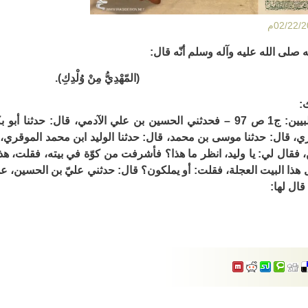
صلى الله عليه وآله وسلم أنّه قال:
(المّهْدِيُّ مِنْ وُلْدِكِ).
:
* مقاتل الطالبيين: ج1 ص 97 – فحدثني الحسين بن علي الآدمي، قال: ح
ري، قال: حدثنا موسى بن محمد، قال: حدثنا الوليد ابن محمد الموقري
، فقال لي: يا وليد، انظر ما هذا؟ فأشرفت من كوّة في بيته، فقلت، ه
 هذا البيت العجلة، فقلت: أو يملكون؟ قال: حدثني عليّ بن الحسين، 
قال لها: