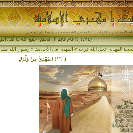
(٤٢٤) إِذَا قَامَ قَائِمُ آلِ مُحَمَّدٍ، جَمَعَ اللهُ لَهُ أَهْلَ المَشْرِقِ و-
(١٦٠) المّهْدِيُّ مِنْ وُلْدِكِ