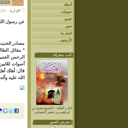
أسئلة
الإدارة
- 02/22/2025م
صوتيات
فيديو
عن رسول الله 
صور
اتصل بنا
الأرشيف
مصادر الحديث
كتب متفرقة
الرحمن العنب
أصوات لعّابين
قال: أهلك أهل
الله عليه وآله 
كتاب الغيْبَة – الشيخ محمد بن
إبراهيم بن جعفر النعماني
معرض الصور