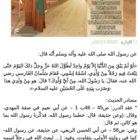
الإدارة
- 02/22/2025م
عن رسول الله صلى الله عليه وآله وسلم أنّه قال:
«لَوْ لَمْ يَبْقَ مِنَ الدُّنْيَا إلاّ يَوْمٌ واحِدٌ لَطَوَّلَ اللهُ عزَّ وجلَّ ذلكَ اليَوْمَ حَتّى
يَبْعَثَ فِيهِ رَجُلاً مِنْ وُلْدِي، اسْمُهُ إسْمِي، فَقامَ سَلْمانُ الفَارسي رضي
الله عنه، فقالَ: يا رَسُولَ الله، مِنْ أيِّ وُلْدِكَ؟ قالَ: هو مِنْ وَلَدِي هذا
-وَضَرَب بِيَدِهِ عَلَى الحُسَيْنِ عليه السلام-».
مصادر الحديث:
* عقد الدرر: ص45 – 46ب 1 – عن أبي نعيم في صفة المهدي،
وقال: (وعن حذيفة، قال: خطبنا رسول الله، فذكّرنا رسول الله بما
هو كائن، ثم قال:
وفي: ص56 – عن أبي الحسن الربعي، عن حذيفة، عن رسول الله-
كما في روايته الأولى، بتفاوت، وفيه: (… لبعث الله في رجلاً اسمه