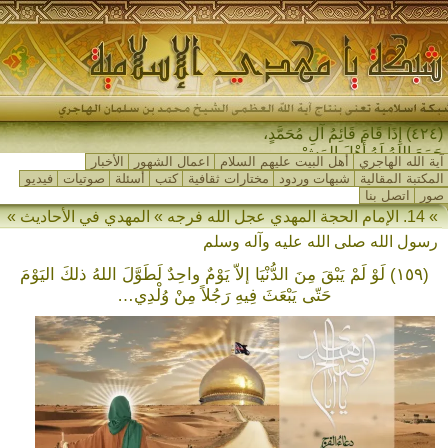
(٤٢٤) إِذَا قَامَ قَائِمُ آلِ مُحَمَّدٍ،
جَمَعَ اللهُ لَهُ أَهْلَ المَشْرِقِ-
آية الله الهاجري
أهل البيت عليهم السلام
اعمال الشهور
الأخبار
المكتبة المقالية
شبهات وردود
مختارات ثقافية
كتب
أسئلة
صوتيات
فيديو
صور
اتصل بنا
» 14. الإمام الحجة المهدي عجل الله فرجه » المهدي في الأحاديث »
رسول الله صلى الله عليه وآله وسلم
(١٥٩) لَوْ لَمْ يَبْقَ مِنَ الدُّنْيَا إلاّ يَوْمٌ واحِدٌ لَطَوَّلَ اللهُ ذلكَ اليَوْمَ
حَتّى يَبْعَثَ فِيهِ رَجُلاً مِنْ وُلْدِي…