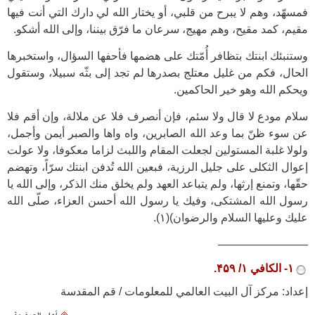
فمسهّد، وهم لا يبرح من قلبي، أو يختار الله لي دارك التي أنت فيها
مقيم، كمد مقيح، وهم مهيج، سرعان ما فرّق بيننا، وإلى الله أشكو.
وستنبئك ابنتك بتظافر أُمّتك على هضمها فأحفها السؤال، واستخبرها
الحال، فكم من غليل معتلج بصدرها لم تجد إلى بثّه سبيلا، وستقول
ويحكم الله وهو خير الحاكمين.
سلام مودع لا قال ولا سئم، فإن أنصرف فلا عن ملالة، وإن أقم فلا
عن سوء ظنّ بما وعد الله الصابرين، واه واها والصبر أيمن وأجمل،
ولولا غلبة المستولين لجعلت المقام واللبث لزاما معكوفا، ولا عولت
إعوال الثكلى على جليل الرزية، فبعين الله تُدفن ابنتك سرّاً، وتهضم
حقّها، وتمنع إرثها، ولم يتباعد العهد ولم يخلق منك الذكر، وإلى الله يا
رسول الله المشتكى، وفيك يا رسول الله أحسن العزاء، صلّى الله
عليك وعليها السلام والرضوان)(۱).
————————
۱- الكافي ۱/ ۴۵۹.
إعداد: مركز آل البيت العالمي للمعلومات / قم المقدسة