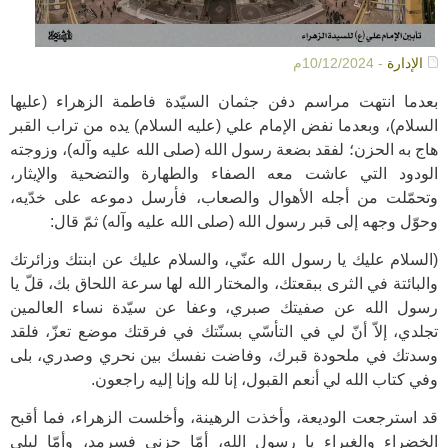
الإدارة
- 10/12/2024م
بعدما انتهت مراسم دفن جثمان السيّدة فاطمة الزهراء (عليها
السلام)، وبعدما نفض الإمام علي (عليه السلام) يده من تراب القبر
هاج به الحزن؛ لفقد بضعة رسول الله (صلى الله عليه وآله)، وزوجته
الودود التي عاشت معه الصفاء والطهارة والتضحية والإيثار،
وتحمّلت من أجله الأهوال والصعاب، فأرسل دموعه على خدّيه،
وحوّل وجهه إلى قبر رسول الله (صلى الله عليه وآله) ثمّ قال:
(السلام عليك يا رسول الله عنّي، والسلام عليك عن ابنتك وزائرتك
والبائتة في الثرى ببقعتك، والمختار الله لها سرعة اللحاق بك، قلّ يا
رسول الله عن صفيتك صبري، وعفا عن سيّدة نساء العالمين
تجلدي، إلاّ أنّ لي في التأسّي بسنّتك في فرقتك موضع تعزّ، فلقد
وسدتك في ملحودة قبرك، وفاضت نفسك بين نحري وصدري، بلى
وفي كتاب الله لي أنعم القبول، إنا لله وإنا إليه راجعون.
قد استرجعت الوديعة، وأخذت الرهينة، وأخلست الزهراء، فما أقبح
الخضراء والغبراء يا رسول الله، أمّا حزني فسرمد، وأمّا ليلي