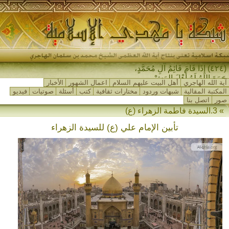
(٤٢٤) إِذَا قَامَ قَائِمُ آلِ مُحَمَّدٍ،
جَمَعَ اللهُ لَهُ أَهْلَ المَشْرِقِ _
آية الله الهاجري
أهل البيت عليهم السلام
اعمال الشهور
الأخبار
المكتبة المقالية
شبهات وردود
مختارات ثقافية
كتب
أسئلة
صوتيات
فيديو
صور
اتصل بنا
» 3.السيدة فاطمة الزهراء (ع)
تأبين الإمام علي (ع) للسيدة الزهراء