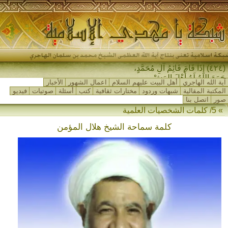
(٤٢٤) إِذَا قَامَ قَائِمُ آلِ مُحَمَّدٍ،
جَمَعَ اللهُ لَهُ أَهْلَ المَشْرِقِ _
آية الله الهاجري
أهل البيت عليهم السلام
اعمال الشهور
الأخبار
المكتبة المقالية
شبهات وردود
مختارات ثقافية
كتب
أسئلة
صوتيات
فيديو
صور
اتصل بنا
» 5/ كلمات الشخصيات العلمية
كلمة سماحة الشيخ هلال المؤمن