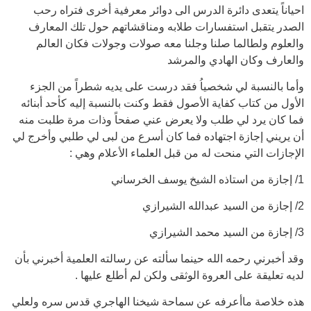
احياناً يتعدى دائرة الدرس الى دوائر معرفية أخرى فتراه رحب
الصدر يتقبل استفسارات طلابه ومناقشاتهم حول تلك المعارف
والعلوم ولطالما صلنا وجلنا معه صولات وجولات فكان العالم
والعارف وكان الهادي والمرشد
وأما بالنسبة لي شخصياُ فقد درست على يديه شطراً من الجزء
الأول من كتاب كفاية الأصول فقط وكنت بالنسبة إليه كأحد أبنائه
فما كان يرد لي طلب ولا يعرض عني صفحاً وذات مرة طلبت منه
أن يريني إجازة اجتهاده فما كان أسرع من لبى لي طلبي وأخرج لي
الإجازات التي منحت له من قبل العلماء الأعلام وهي :
1/ إجازة من استاذه الشيخ يوسف الخرساني
2/ إجازة من السيد عبدالله الشيرازي
3/ إجازة من السيد محمد الشيرازي
وقد أخبرني رحمه الله حينما سألته عن رسالته العلمية أخبرني بأن
لديه تعليقة على العروة الوثقى ولكن لم أطلع عليها .
هذه خلاصة ماأعرفه عن سماحة شيخنا الهاجري قدس سره ولعلي