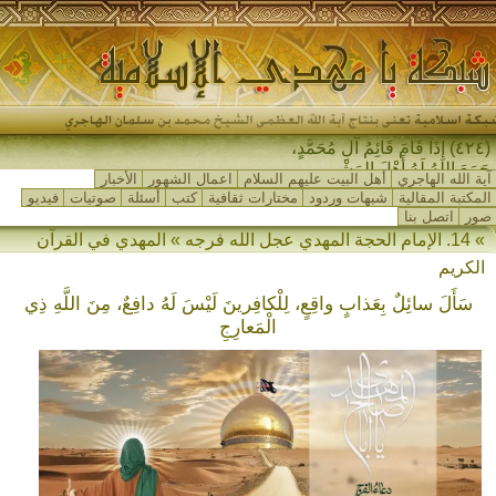
(٤٢٤) إِذَا قَامَ قَائِمُ آلِ مُحَمَّدٍ،
جَمَعَ اللهُ لَهُ أَهْلَ المَشْرِقِ وَ_
آية الله الهاجري
أهل البيت عليهم السلام
اعمال الشهور
الأخبار
المكتبة المقالية
شبهات وردود
مختارات ثقافية
كتب
أسئلة
صوتيات
فيديو
صور
اتصل بنا
» 14. الإمام الحجة المهدي عجل الله فرجه » المهدي في القرآن
الكريم
سَأَلَ سائِلٌ بِعَذابٍ واقِعٍ، لِلْكافِرينَ لَيْسَ لَهُ دافِعٌ، مِنَ اللَّهِ ذِي
الْمَعارِجِ