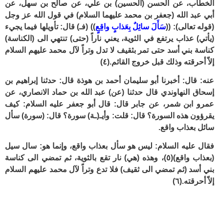
الخطاب، عن الحسن (الحسين) بن علي، عن صالح بن سهل، عن
أبي عبد الله (جعفر بن محمد عليهما السلام) في قول الله عز وجل
(قوله تعالى): ((
سَأَلَ سائِلٌ بِعَذابٍ واقِعٍ
)) (فـ) قال: تأويلها فيما يجيء
(يأتي) عذاب يرتفع في الثوية، يعني ناراً (حتى) تنتهي الى (الكناسة)
كناسة بني أسد حتى تمر بثقيف لا تدل وتراً لآل محمد عليهم السلام
إلاّ أحرقته وذلك قبل خروج القائم.
(٤)
عنه: قال: أخبرنا أبو سليمان أحمد بن هوذة قال: حدثنا إبراهيم بن
إسحاق النهاوندي قال حدثنا (عن) عبد الله بن حماد الانصاري، عن
عمرو ابن شمر، عن جابر قال: قال أبو جعفر عليه السلام: كيف
يقرؤون هذه السورة؟ قال: قلت: وأيـ(ـة) سورة؟ قال: (سورة) سأل
سائل بعذاب واقع.
فقال عليه السلام: ليس هو سأل بعذاب واقع، وإنما هو: سال سيل
(بعذاب واقع)
(٥)
، وهذه (هي) نار تقع بالثوية، ثم تمضي الى كناسة
بني أسد (ثم تمضي الى ثقيف) فلا تدع وتراً لآل محمد عليهم السلام
إلاّ أحرقته.
(٦)