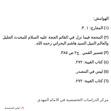
الهوامش:
(١) المعارج: ١_٣.
(٢) المحجة فيما نزل في القائم الحجة عليه السلام للمحدث الجليل
والعالم النبيل السيد هاشم البحراني رحمه الله.
(٣) تفسير القمي_ ج٢ ص ٣٨٥.
(٤) كتاب الغيبة: ٢٧٢.
(٥) ليس في المصدر.
(٦) كتاب الغيبة: ٢٧٢.
مركز الدراسات التخصصية في الامام المهدي