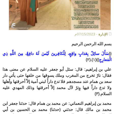
الإدارة
- 07/15/2023م
بسم الله الرحمن الرحيم
((
سَأَلَ سائِلٌ بِعَذابٍ واقِعٍ، لِلْكافِرينَ لَيْسَ لَهُ دافِعٌ، مِنَ اللَّهِ ذِي
الْمَعارِجِ
))(١).(٢)
علي بن إبراهيم: قال: سئل أبو جعفر عليه السلام عن معنى هذا
فقال: نارٌ تخرج من المغرب وملك يسوقها من خلفها حتى يأتي دار
سعد بن همام عند مسجدهم فلا تدع داراً لبني أمية إلاّ أحرقتها وأهلها
ولا تدع داراً فيها وِترٌ لآل محمد إلاّ أحرقتها وذلك المهدي عليه
السلام.
(٣)
محمد بن إبراهيم النعماني: عن محمد بن همام قال: حدثنا جعفر ابن
محمد بن مالك قال: حدثني (حدثنا) محمد بن الحسين بن أبي