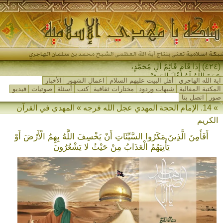
(٤٢٤) إِذَا قَامَ قَائِمُ آلِ مُحَمَّدٍ،
جَمَعَ اللهُ لَهُ أَهْلَ المَشْرِقِ _
آية الله الهاجري
أهل البيت عليهم السلام
اعمال الشهور
الأخبار
المكتبة المقالية
شبهات وردود
مختارات ثقافية
كتب
أسئلة
صوتيات
فيديو
صور
اتصل بنا
» 14. الإمام الحجة المهدي عجل الله فرجه » المهدي في القرآن
الكريم
أَفَأَمِنَ الَّذِينَ مَكَرُوا السَّيِّئَاتِ أَنْ يَخْسِفَ اللَّهُ بِهِمُ الْأَرْضَ أَوْ
يَأْتِيَهُمُ الْعَذَابُ مِنْ حَيْثُ لا يَشْعُرُونَ