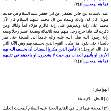
فما هم بمعجزين
)).
(٣)
عنه: باسناده عن جابر الجعفي عن ابي جعفر عليه السلام في حديث
طويل قال له: واياك وشداد من ال محمد عليهم السلام فان لآل
محمد على راية ولغيرهم على راية فالزم هؤلاء ابداً واياك ومن
ذكرت لك فاذا خرج رجل منهم معه ثلاثمائة وبضعة عشر رجلا ومعه
راية رسول الله صلى الله عليه واله عامدا الى المدينة حتى يمر
بالبيداء حتى يقول هذا مكان القوم الذين يخسف بهم وهي الآية التي
قال الله عزوجل: ((
افأمن الذين مكروا السيئات أن يخسف الله بهم
الأرض او يأتيهم العذاب من حيث لا يشعرون او ياخذهم في تقلبهم
فما هم بمعجزين
)).
(٤)
الهوامش:
(١) النحل – الاية:٤٨.
(٢) المحجة فيما نزل في القائم الحجة عليه السلام للمحدث الجليل