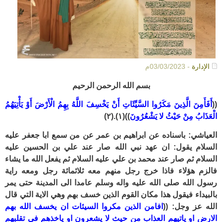
الإدارة
- 03/03/2023م
بسم الله الرحمن الرحيم
((
أَفَأَمِنَ الَّذِينَ مَكَرُوا السَّيِّئَاتِ أَنْ يَخْسِفَ اللَّهُ بِهِمُ الْأَرْضَ أَوْ يَأْتِيَهُمُ
الْعَذَابُ مِنْ حَيْثُ لا يَشْعُرُونَ
))(١).(٢)
العياشي: باسناده عن ابراهيم بن عمر عن من سمع ابا جعفر عليه
السلام يقول: ان عهد نبي الله صار عند علي بن الحسين عليه
السلام ثم صار عند محمد بن علي عليه السلام ثم يفعل الله ما يشاء
فالزم هؤلاء فاذا خرج رجل منهم معه ثلاثمائة رجل ومعه راية
رسول الله صلى الله عليه واله وسلم عامدا الى المدينة حتى يمر
بالبيداء فيقول هذا مكان القوم الذين خسف بهم وهي الاية التي قال
الله عز وجل: ((
افامن الذين مكروا السيئات ان يخسف الله بهم
الارض او ياتيهم العذاب من حيث لا يشعرون او ياخذهم في تقلبهم