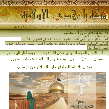
(٤٢٤) إِذَا قَامَ قَائِمُ آلِ مُحَمَّدٍ،
جَمَعَ اللهُ لَهُ أَهْلَ المَشْرِق_
آية الله الهاجري
أهل البيت عليهم السلام
اعمال الشهور
الأخبار
المكتبة المقالية
شبهات وردود
مختارات ثقافية
كتب
أسئلة
صوتيات
فيديو
صور
اتصل بنا
» 14. الإمام الحجة المهدي عجل الله فرجه » أجوبة أهل البيت عن
المسائل المهدويّة » أهل البيت عليهم السلام » علامات الظهور
سؤال للإمام الصادق عليه السلام عن اليماني