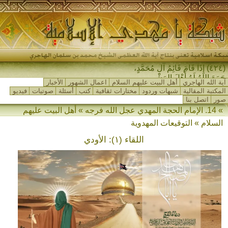
(٤٢٤) إِذَا قَامَ قَائِمُ آلِ مُحَمَّدٍ،
جَمَعَ اللهُ لَهُ أَهْلَ المَشْرِقِ و-
آية الله الهاجري
أهل البيت عليهم السلام
اعمال الشهور
الأخبار
المكتبة المقالية
شبهات وردود
مختارات ثقافية
كتب
أسئلة
صوتيات
فيديو
صور
اتصل بنا
» 14. الإمام الحجة المهدي عجل الله فرجه » أهل البيت عليهم
السلام » التوقيعات المهدوية
اللقاء (١): الأودي