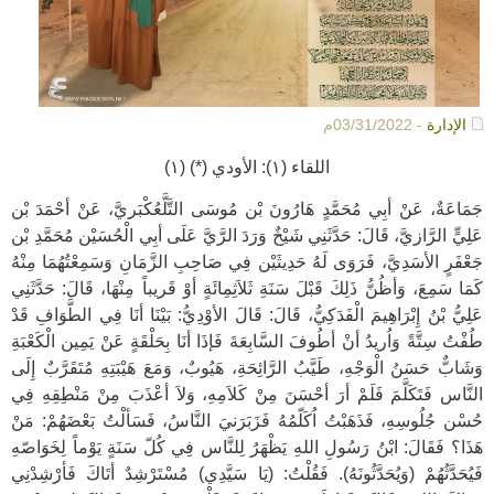
الإدارة
- 03/31/2022م
اللقاء (١): الأودي (*) (١)
جَمَاعَةٌ، عَنْ أبِي مُحَمَّدٍ هَارُونَ بْن مُوسَى التَّلَّعُكْبَريَّ، عَنْ أحْمَدَ بْن
عَلِيٍّ الرَّازيَّ، قَالَ: حَدَّثَنِي شَيْخٌ وَرَدَ الرَّيَّ عَلَى أبِي الْحُسَيْن مُحَمَّدِ بْن
جَعْفَرٍ الأسَدِيَّ، فَرَوَى لَهُ حَدِيثَيْن فِي صَاحِبِ الزَّمَانِ وَسَمِعْتُهُمَا مِنْهُ
كَمَا سَمِعَ، وَأظُنُّ ذَلِكَ قَبْلَ سَنَةِ ثَلاَثِمِائَةٍ أوْ قَريباً مِنْهَا، قَالَ: حَدَّثَنِي
عَلِيُّ بْنُ إِبْرَاهِيمَ الْفَدَكِيُّ، قَالَ: قَالَ الأوْدِيُّ: بَيْنَا أنَا فِي الطَّوَافِ قَدْ
طُفْتُ سِتَّةً وَاُريدُ أنْ أطُوفَ السَّابِعَةَ فَإذَا أنَا بِحَلْقَةٍ عَنْ يَمِين الْكَعْبَةِ
وَشَابٌّ حَسَنُ الْوَجْهِ، طَيَّبُ الرَّائِحَةِ، هَيُوبٌ، وَمَعَ هَيْبَتِهِ مُتَقَرَّبٌ إِلَى
النَّاس فَتَكَلَّمَ فَلَمْ أرَ أحْسَنَ مِنْ كَلاَمِهِ، وَلاَ أعْذَبَ مِنْ مَنْطِقِهِ فِي
حُسْن جُلُوسِهِ، فَذَهَبْتُ اُكَلّمُهُ فَزَبَرَنيَ النَّاسُ، فَسَألْتُ بَعْضَهُمْ: مَنْ
هَذَا؟ فَقَالَ: ابْنُ رَسُولِ اللهِ يَظْهَرُ لِلنَّاس فِي كُلّ سَنَةٍ يَوْماً لِخَوَاصّهِ
فَيُحَدَّثُهُمْ (وَيُحَدَّثُونَهُ). فَقُلْتُ: (يَا سَيَّدِي) مُسْتَرْشِدٌ أتَاكَ فَأرْشِدْنِي