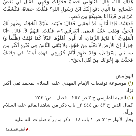
هَدَاكَ اللهُ، قَالَ: فَنَاوَلَنِي حَصَاةً فَحَوَّلْتُ وَجْهِي، فَقَالَ لِي بَعْضُ
جُلَسَائِهِ: مَا الَّذِي دَفَعَ إِلَيْكَ ابْنُ رَسُولِ اللهِ؟ فَقُلْتُ: حَصَاةٌ، فَكَشَفْتُ
عَنْ يَدِي فَإذَا أنَا بِسَبِيكَةٍ مِنْ ذَهَبٍ.
فَذَهَبْتُ فَإذَا أنَا بِهِ قَدْ لَحِقَنِي فَقَالَ: «ثَبَتَتْ عَلَيْكَ الْحُجَّةُ، وَظَهَرَ لَكَ
الْحَقُّ، وَذَهَبَ عَنْكَ الْعَمَى، أتَعْرفُنِي؟»، فَقُلْتُ: اللهُمَّ لاَ، قَالَ: «أنَا
الْمَهْدِيُّ، أنَا قَائِمُ الزَّمَان، أنَا الَّذِي أمْلَؤُهَا عَدْلاً كَمَا مُلِئَتْ (ظُلْماً وَ)
جَوْراً، إِنَّ الأرْضَ لاَ تَخْلُو مِنْ حُجَّةٍ، وَلاَ يَبْقَى النَّاسُ فِي فَتْرَةٍ أكْثَرَ مِنْ
تِيهِ بَنِي إِسْرَائِيلَ، وَقَدْ ظَهَرَ أيَّامُ خُرُوجِي فَهَذِهِ أمَانَةٌ فِي رَقَبَتِكَ
فَحَدَّثْ بِهَا إِخْوَانَكَ مِنْ أهْل الْحَقَّ».
الهوامش:
(*)
موسوعة توقيعات الإمام المهدي عليه السلام لمحمد تقي أكبر
نژاد
(١)
الغيبة للطوسي ج ٣ ص ٢٥٣ _ فصل…ص: ٢٥٣.
كمال الدين ج ٤٣ ص ٤٤٤ ٢_ باب ذكر من شاهد القائم عليه السلام
ورآه.
بحار الأنوار ج ٥٢ ص ١ باب ١٨ _ ذكر من رآه صلوات الله عليه.