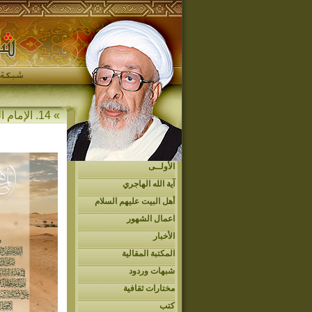
» 14. الإمام الحجة المهدي عجل الله فرجه » أهل البيت عليهم السلام » التوقيعات المهدوية
الأولــى
آية الله الهاجري
أهل البيت عليهم السلام
اعمال الشهور
الأخبار
المكتبة المقالية
شبهات وردود
مختارات ثقافية
كتب