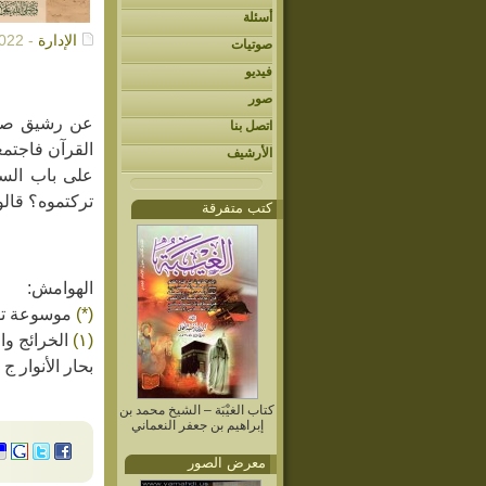
أسئلة
الإدارة
- 03/31/2022م
صوتيات
فيديو
صور
عن رشيق صاحب
اتصل بنا
القرآن فاجتمع
الأرشيف
على باب السر
تركتموه؟ قالوا
كتب متفرقة
الهوامش:
(*)
موسوعة توق
(١)
الخرائج والجرائح ص ٢
بحار الأنوار ج ٥٢ باب ١٨_ ذكر من رآه صلوات الله عليه.
كتاب الغيْبَة – الشيخ محمد بن
إبراهيم بن جعفر النعماني
معرض الصور