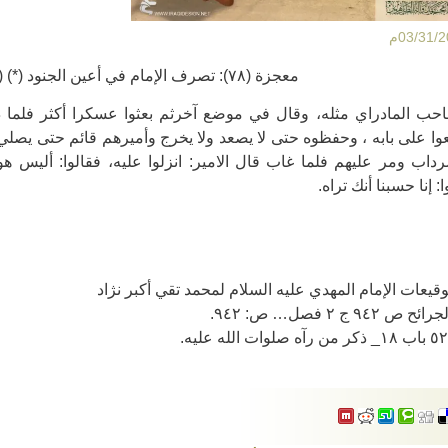
معجزة (٧٨): تصرف الإمام في أعين الجنود (*) (١)
 المادراي مثله، وقال في موضع آخرثم بعثوا عسكرا أكثر فلما دخ
وا على بابه ، وحفظوه حتى لا يصعد ولا يخرج وأميرهم قائم حتى يصل
داب ومر عليهم فلما غاب قال الامير: انزلوا عليه، فقالوا: أليس ه
: إنا حسبنا أنك تراه.
يعات الإمام المهدي عليه السلام لمحمد تقي أكبر نژاد
٩٤ ج ٢ فصل… ص: ٩٤٢.