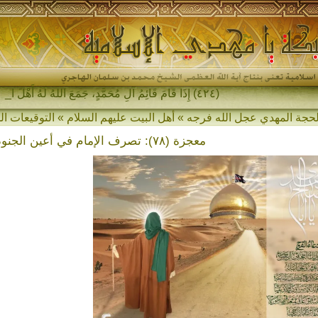
(٤٢٤) إِذَا قَامَ قَائِمُ آلِ مُحَمَّدٍ، جَمَعَ اللهُ لَهُ أَهْلَ المَشْرِقِ-
معجزة (٧٨): تصرف الإمام في أعين الجنود