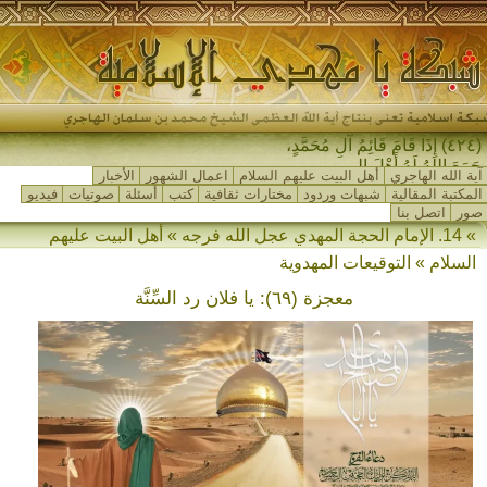
(٤٢٤) إِذَا قَامَ قَائِمُ آلِ مُحَمَّدٍ،
جَمَعَ اللهُ لَهُ أَهْلَ المَشْر_
آية الله الهاجري
أهل البيت عليهم السلام
اعمال الشهور
الأخبار
المكتبة المقالية
شبهات وردود
مختارات ثقافية
كتب
أسئلة
صوتيات
فيديو
صور
اتصل بنا
» 14. الإمام الحجة المهدي عجل الله فرجه » أهل البيت عليهم
السلام » التوقيعات المهدوية
معجزة (٦٩): يا فلان رد السِّنَّة