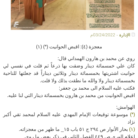
الإدارة
- 03/24/2022م
معجزة (٤): اقبض الحوانيت (*) (١)
روي عن محمد بن هارون الهمداني قال:
كان علي خمسمائة دينار وضقت بها ذرعاً ثم قلت في نفسي لي
حوانيت اشتريتها بخمسمائة دينار وثلاثين ديناراً قد جعلتها للناحية
بخمسمائة دينار ولا والله ما نطقت بذلك ولا قلت.
فكتب عليه السلام الى محمد بن جعفر:
اقبض الحوانيت من محمد بن هارون بخمسمائة دينار التي لنا عليه.
الهوامش:
(*)
موسوعة توقيعات الإمام المهدي عليه السلام لمحمد تقي أكبر
نژاد
(١)
بحار الأنوار ص ٢٩٤ ج ٥١ باب ١٥_ ما ظهر من معجزاته.
إعلام الورى ص ٤٤٩ الفصل الثاني في ذكر بعض ما روي.