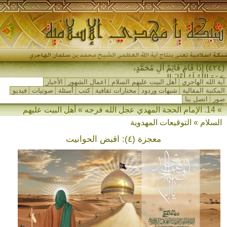
(٤٢٤) إِذَا قَامَ قَائِمُ آلِ مُحَمَّدٍ،
جَمَعَ اللهُ لَهُ أَهْلَ المَشْرِ-
آية الله الهاجري
أهل البيت عليهم السلام
اعمال الشهور
الأخبار
المكتبة المقالية
شبهات وردود
مختارات ثقافية
كتب
أسئلة
صوتيات
فيديو
صور
اتصل بنا
» 14. الإمام الحجة المهدي عجل الله فرجه » أهل البيت عليهم
السلام » التوقيعات المهدوية
معجزة (٤): اقبض الحوانيت