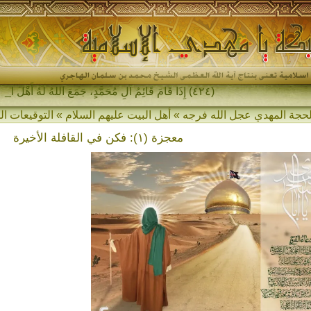
(٤٢٤) إِذَا قَامَ قَائِمُ آلِ مُحَمَّدٍ، جَمَعَ اللهُ لَهُ أَهْلَ المَشْرِقِ-
معجزة (١): فكن في القافلة الأخيرة