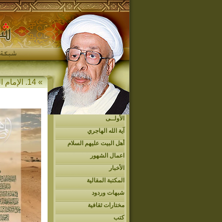
» 14. الإمام الحجة المهدي عجل الله فرجه » أهل البيت عليهم السلام » التوقيعات المهدوية
الأولــى
آية الله الهاجري
أهل البيت عليهم السلام
اعمال الشهور
الأخبار
المكتبة المقالية
شبهات وردود
مختارات ثقافية
كتب