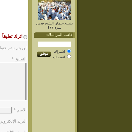
تشييع جثمان الشيخ قدس
سره 177
قائمة المراسلات
اترك تعليقاً
لن يتم نشر عنوا
اشتراك
انسحاب
التعليق
*
الاسم
*
البريد الإلكترون