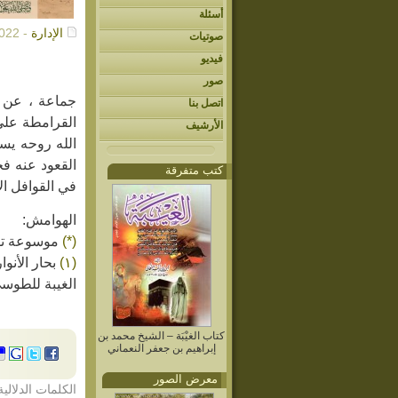
أسئلة
الإدارة
- 03/22/2022م
صوتيات
فيديو
صور
جماعة ، عن ا
اتصل بنا
القرامطة على
الأرشيف
الله روحه يس
القعود عنه ف
كتب متفرقة
في القوافل ال
الهوامش:
(*)
موسوعة توق
(١)
بحار الأنوار ص ٢٩٣ ج ٥١ باب ١٥_ ما
الغيبة للطوسي ج ٤ ص ٢٠
كتاب الغيْبَة – الشيخ محمد بن
إبراهيم بن جعفر النعماني
معرض الصور
الكلمات الدلالية