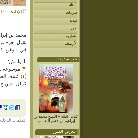
أسئلة
الإدارة
- 03/22/2022م
صوتيات
فيديو
صور
محمد بن إبرا
اتصل بنا
يقول: خرج تو
الأرشيف
في التوقيع: ك
كتب متفرقة
الهوامش:
(*)
موسوعة توق
(١)
كشف الغمة ص ٥٣١ ج ٢ الفصل الثالث ف
كمال الدين ج ٤٥ ص ٤٨٣، ٢_ باب ذكر التوقيعات الواردة
كتاب الغيْبَة – الشيخ محمد بن
الكلمات الدلالية
إبراهيم بن جعفر النعماني
معرض الصور