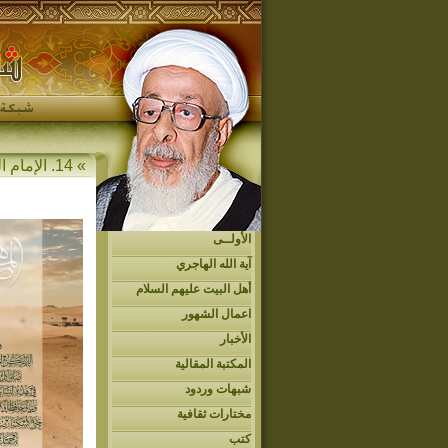
» 14. الإمام الحجة المهدي عجل الله فرجه » أهل البيت عليهم السلام » التوقيعات المهدوية
الأولــى
آية الله الهاجري
أهل البيت عليهم السلام
اعمال الشهور
الأخبار
المكتبة المقالية
شبهات وردود
مختارات ثقافية
كتب