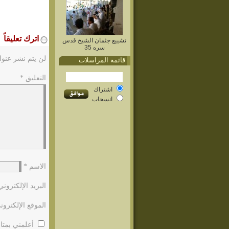
اترك تعليقاً
تشييع جثمان الشيخ قدس
سره 35
لن يتم نشر عنوا
قائمة المراسلات
التعليق
*
اشتراك
انسحاب
الاسم
*
البريد الإلكترون
الموقع الإلكترون
أعلمني بمتاب