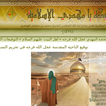
(٤٢٤) إِذَا قَامَ_
توقيع الناحية المقدسة عجل الله فرجه في تحريم التسم