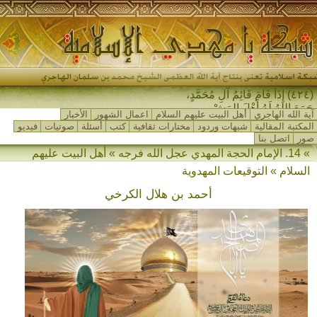
(٤٢٤) إِذَا قَامَ قَائِمُ آلِ مُحَمَّدٍ،
جَمَعَ اللهُ لَهُ أَهْلَ المَشْرِقِ-
آية الله الهاجري
أهل البيت عليهم السلام
اعمال الشهور
الأخبار
المكتبة المقالية
شبهات وردود
مختارات ثقافية
كتب
أسئلة
صوتيات
فيديو
صور
اتصل بنا
» 14. الإمام الحجة المهدي عجل الله فرجه » أهل البيت عليهم
السلام » التوقيعات المهدوية
أحمد بن هلال الكرخي