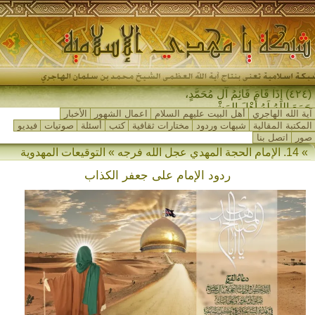
(٤٢٤) إِذَا قَامَ قَائِمُ آلِ مُحَمَّدٍ،
جَمَعَ اللهُ لَهُ أَهْلَ المَشْرِقِ و-
آية الله الهاجري
أهل البيت عليهم السلام
اعمال الشهور
الأخبار
المكتبة المقالية
شبهات وردود
مختارات ثقافية
كتب
أسئلة
صوتيات
فيديو
صور
اتصل بنا
» 14. الإمام الحجة المهدي عجل الله فرجه » التوقيعات المهدوية
ردود الإمام على جعفر الكذاب