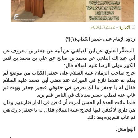
الإدارة
- 03/17/2022م
ردود الإمام على جعفر الكذاب(١)
(*)
المظفَّر العلوي عن ابن العياشي عن أبيه عن جعفر بن معروف عن
أبي عبد الله البلخي عن محمد بن صالح عن علي بن محمد بن قنبر
الكبير مولى الرضا عليه السلام قال:
خرج صاحب الزمان عليه السلام على جعفر الكذاب من موضع لم
يعلم به عندما نازع في الميراث عند مضي أبي محمد عليه السلام
فقال له يا جعفر ما لك تعرض في حقوقي فتحير جعفر وبهت ثم
غاب عنه فطلب جعفر بعد ذلك في الناس فلم يره.
فلما ماتت الجدة أم الحسن أمرت أن تُدفن في الدار فنازعهم وقال
هي داري لا تُدفن فيها فخرج عليه السلام فقال له يا جعفر دارك هي
ثم غاب فلم يره بعد ذلك.
الهوامش: