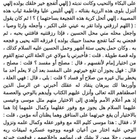
على البكاء والنحيب وكانت ندبته ( إلهي أتفجع خير خلقك بولده إلهي
أتنزل بلوى هذه الرزية بفنائه ، إلهي أتلبس عليا وفاطمة ثياب هذه
المصيبة ، إلهي أتحل كربة هذه الفجيعة بساحتهما ) ؟ ! ثم كان يقول
: ( اللهم ارزقني ولدا تقر به عيني على الكبر ، وأجعله وارثا وصيا ،
واجعل محله مني محل الحسين ، فإذا رزقتنيه فافتني بحبه ، ثم
فجعني به كما تفجع محمدا حبيبك بولده ) فرزقه الله يحيى و فجعه
به . وكان حمل يحيى ستة أشهر وحمل الحسين عليه السلام كذلك ،
وله قصة طويلة . قلت : فأخبرني يا مولاي عن العلة التي تمنع القوم
من اختيار إمام لأنفسهم ، قال : مصلح أو مفسد ؟ قلت : مصلح ،
قال : فهل يجوز أن تقع خيرتهم على المفسد بعد أن لا يعلم أحد ما
يخطر ببال غيره من صلاح أو فساد ؟ قلت : بلى ، قال : فهي العلة ،
وأوردها لك ببرهان ينقاد له عقلك أخبرني عن الرسل الذين
اصطفاهم الله تعالى وأنزل عليهم الكتاب وأيدهم بالوحي والعصمة
إذ هم أعلام الأمم وأهدي إلى الاختيار منهم مثل موسى وعيسى
عليهما السلام هل يجوز مع وفور عقلهما وكمال علمهما إذا هما
بالاختيار أن يقع خيرتهما على المنافق وهما يظنان أنه مؤمن ، قلت :
لا ، فقال : هذا موسى كليم الله مع وفور عقله وكمال علمه ونزول
الوحي عليه اختار من أعيان قومه ووجوه عسكره لميقات ربه
سبعين رجلا ممن لا يشك في إيمانهم وإخلاصهم ، فوقعت خيرته