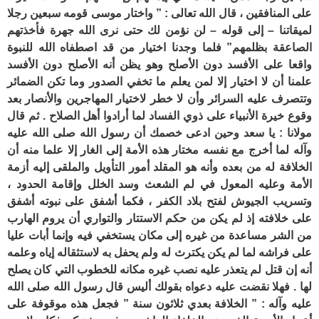
على المنافقين ، قال الله تعالى : ” واختار موسى قومه سبعين رجلا
لميقاتنا – إلى قوله – لن نؤمن لك حتى نرى الله جهرة فأخذتهم
الصاعقة بظلمهم” فلما وجدنا اختيار من قد اصطفاه الله للنبوة
واقعا على الأفسد دون الأصلح وهو يظن أنه الأصلح دون الأفسد
علمنا أن لا اختيار إلا لمن يعلم ما تخفي الصدور وما تكن الضمائر
وتتصرف عليه السرائر وأن لا خطر لاختيار المهاجرين والأنصار بعد
وقوع خيرة الأنبياء على ذوي الفساد لما أرادوا أهل الصلاح . ثم قال
مولانا : يا سعد وحين ادعى خصمك أن رسول الله صلى الله عليه
وآله لما أخرج مع نفسه مختار هذه الأمة إلى الغار إلا علما منه أن
الخلافة له من بعده وأنه هو المقلد أمور التأويل والملقى إليه أزمة
الأمة وعليه المعول في لم الشعث وسد الخلل وإقامة الحدود ،
وتسريب الجيوش لفتح بلاد الكفر ، فكما أشفق على نبوته أشفق
على خلافته إذ لم يكن من حكم الاستتار والتواري أن يروم الهارب
من الشر مساعدة من غيره إلى مكان يستخفي فيه وإنما أبات عليا
على فراشه لما لم يكن يكترث له ولم يحفل به لاستثقاله إياه وعلمه
أنه إن قتل لم يتعذر عليه نصب غيره مكانه للخطوب التي كان يصلح
لها . فهلا نقضت عليه دعواه بقولك أليس قال رسول الله صلى الله
عليه وآله : ” الخلافة بعدي ثلاثون سنة ” فجعل هذه موقوفة على