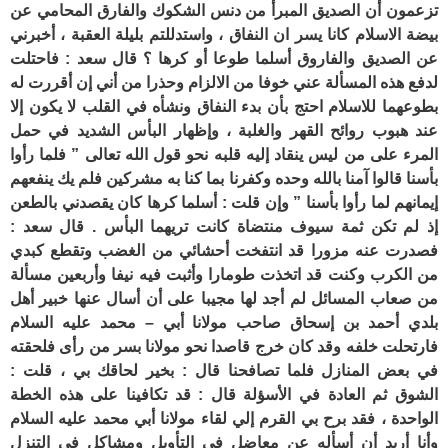
تزعمون أن الصديق المبرأ من دنس الشكوك والفارق المحامي عن
بيضة الاسلام كانا يسر ان النفاق ، واستدللتم بليلة العقبة ، أخبرني
عن الصديق والفاروق أسلما طوعا أو كرها ؟ قال سعد : فاحتلت
لدفع هذه المسألة عني خوفا من الالزام وحذرا من أني إن أقررت له
بطوعهما للاسلام احتج بأن بدء النفاق ونشأه في القلب لا يكون إلا
عند هبوب روائح القهر والغلبة ، وإظهار البأس الشديد في حمل
المرء على من ليس ينقاد إليه قلبه نحو قول الله تعالى ” فلما رأوا
بأسنا قالوا آمنا بالله وحده وكفرنا بما كنا به مشركين فلم يك ينفعهم
إيمانهم لما رأوا بأسنا ” وإن قلت : أسلما كرها كان يقصدني بالطعن
إذ لم تكن ثمة سيوف منتضاة كانت تريهما البأس . قال سعد :
فصدرت عنه مزورا قد انتفخت أحشائي من الغضب وتقطع كبدي
من الكرب وكنت قد اتخذت طومارا وأثبت فيه نيفا وأربعين مسألة
من صعاب المسائل لم أجد لها مجيبا على أن أسال عنها خبير أهل
بلدي أحمد بن إسحاق صاحب مولانا أبي – محمد عليه السلام
فارتحلت خلفه وقد كان خرج قاصدا نحو مولانا بسر من رأى فلحقته
في بعض المنازل فلما تصافحنا قال : بخير لحاقك بي ، قلت :
الشوق ثم العادة في الأسؤلة قال : قد تكافينا على هذه الخطة
الواحدة ، فقد برح بي القرم إلي لقاء مولانا أبي محمد عليه السلام
وأنا أريد أن أسأله عن معاضل في التأويل ومشاكل في التنزل