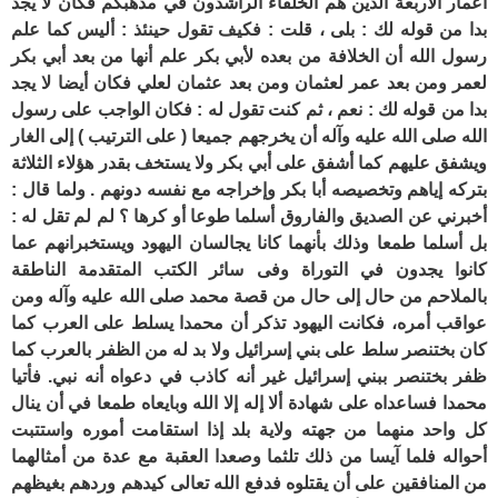
أعمار الأربعة الذين هم الخلفاء الراشدون في مذهبكم فكان لا يجد
بدا من قوله لك : بلى ، قلت : فكيف تقول حينئذ : أليس كما علم
رسول الله أن الخلافة من بعده لأبي بكر علم أنها من بعد أبي بكر
لعمر ومن بعد عمر لعثمان ومن بعد عثمان لعلي فكان أيضا لا يجد
بدا من قوله لك : نعم ، ثم كنت تقول له : فكان الواجب على رسول
الله صلى الله عليه وآله أن يخرجهم جميعا ( على الترتيب ) إلى الغار
ويشفق عليهم كما أشفق على أبي بكر ولا يستخف بقدر هؤلاء الثلاثة
بتركه إياهم وتخصيصه أبا بكر وإخراجه مع نفسه دونهم . ولما قال :
أخبرني عن الصديق والفاروق أسلما طوعا أو كرها ؟ لم لم تقل له :
بل أسلما طمعا وذلك بأنهما كانا يجالسان اليهود ويستخبرانهم عما
كانوا يجدون في التوراة وفى سائر الكتب المتقدمة الناطقة
بالملاحم من حال إلى حال من قصة محمد صلى الله عليه وآله ومن
عواقب أمره، فكانت اليهود تذكر أن محمدا يسلط على العرب كما
كان بختنصر سلط على بني إسرائيل ولا بد له من الظفر بالعرب كما
ظفر بختنصر ببني إسرائيل غير أنه كاذب في دعواه أنه نبي. فأتيا
محمدا فساعداه على شهادة ألا إله إلا الله وبايعاه طمعا في أن ينال
كل واحد منهما من جهته ولاية بلد إذا استقامت أموره واستتبت
أحواله فلما آيسا من ذلك تلثما وصعدا العقبة مع عدة من أمثالهما
من المنافقين على أن يقتلوه فدفع الله تعالى كيدهم وردهم بغيظهم