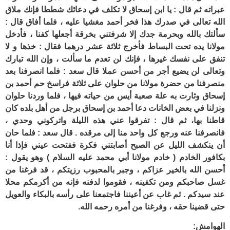
عبراته ثم قال : يا ابن إسحاق لا تكلف في دعائك شططا فإنك ملاق
الله تعالى في صدرك هذا فخر أحمد مغشيا عليه ، فلما أفاق قال :
سألتك بالله وبحرمة جدك إلا شرفتني بخرقة أجعلها كفنا ، فأدخل
مولانا يده تحت البساط فأخرج ثلاثة عشر درهما فقال : خذها و لا
تنفق على نفسك غيرها ، فإنك لن تعدم ما سألت ، وإن الله تبارك
وتعالى لن يضيع أجر من أحسن عملا قال سعد : فلما انصرفنا بعد
منصرفنا من حضرة مولانا من حلوان على ثلاثة فراسخ حم أحمد بن
إسحاق وثارت به علة صعبة أيس من حياته فيها ، فلما وردنا حلوان
ونزلنا في بعض الخانات دعا أحمد بن إسحاق برجل من أهل بلده كان
قاطنا بها، ثم قال : تفرقوا عني هذه الليلة واتركوني وحدي ،
فانصرفنا عنه ورجع كل واحد منا إلى مرقده . قال سعد : فلما حان
أن ينكشف الليل عن الصبح أصابتني فكرة ففتحت عيني فإذا أنا
بكافور الخادم ( خادم مولانا أبي محمد عليه السلام ) وهو يقول :
أحسن الله بالخير عزاكم ، وجبر بالمحبوب رزيتكم ، قد فرغنا من
غسل صاحبكم ومن تكفينه ، فقوموا لدفنه فإنه من أكرمكم محلا
عند سيدكم . ثم غاب عن أعيننا فاجتمعنا على رأسه بالبكاء والعويل
حتى قضينا حقه ، وفرغنا من أمره رحمه الله.
الهوامش: