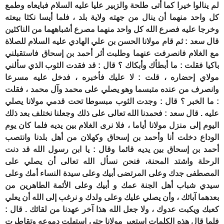
لم ينالوا خيرا كما أتى طلحة والزبير عليا عليه السلام فبايعاه وطمع
كل واحد منهما أن ينال من جهته ولاية بلد ، فلما أيسا نكثا بيعته
وخرجا عليه فصرع الله كل واحد منهما مصرع أشباههما من الناكثين
قال سعد : ثم قام مولانا الحسن بن علي الهادي عليه السلام للصلاة
مع الغلام فانصرفت عنهما وطلبت أثر أحمد بن إسحاق فاستقبلني
باكيا فقلت : ما أبطأك وأبكاك ؟ قال : قد فقدت الثوب الذي سألني
مولاي إحضاره ، قلت : لا عليك فأخبره ، فدخل عليه مسرعا
وانصرف من عنده متبسما وهو يصلي على محمد وآل محمد ، فقلت
: ما الخبر ؟ قال : وجدت الثوب مبسوطا تحت قدمي مولانا يصلي
عليه . قال سعد : فحمدنا الله تعالى على ذلك وجعلنا نختلف بعد ذلك
اليوم إلى منزل مولانا أياما ، فلا نرى الغلام بين يديه فلما كان يوم
الوداع دخلت أنا وأحمد بن إسحاق وكهلان من أهل بلدنا وانتصب
أحمد بن إسحاق بين يديه قائما وقال : يا ابن رسول الله قد دنت
الرحلة واشتد المحنة، فنحن نسأل الله تعالى أن يصلي على
المصطفى جدك وعلى المرتضى أبيك وعلى سيدة النساء أمك وعلى
سيدي شباب أهل الجنة عمك و أبيك وعلى الأئمة الطاهرين من
بعدهما آبائك ، وأن يصلي عليك وعلى ولدك و نرغب إلى الله أن يعلي
كعبك ويكبت عدوك ، ولا جعل الله هذا آخر عهدنا من لقائك . قال :
فلما قال هذه الكلمات استعبر مولانا حتى استهلت دموعه وتقاطرت