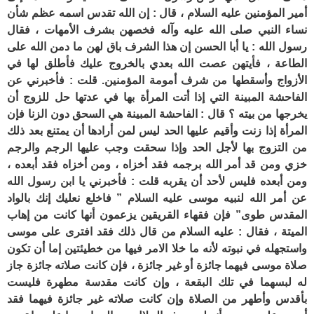
أمير المؤمنين عليه السلام ، قال : إن الله تقدس اسمه عظم شأن
نساء النبي صلى الله عليه وآله فخصهن بشرف الأمهات ، فقال
رسول الله : يا أبا الحسن إن هذا الشرف باق لهن ما دمن الله على
الطاعة ، فأيتهن عصت الله بعدي بالخروج عليك فأطلق لها في
الأزواج وأسقطها من شرف أمومة المؤمنين. قلت : فأخبرني عن
الفاحشة المبينة التي إذا أتت المرأة بها في عدتها حل للزوج أن
يخرجها من بيته ؟ قال : الفاحشة المبينة هي السحق دون الزنا فإن
المرأة إذا زنت وأقيم عليها الحد ليس لمن أرادها أن يمتنع بعد ذلك
من التزوج بها لأجل الحد وإذا سحقت وجب عليها الرجم والرجم
خزي ومن قد أمر الله برجمه فقد أخزاه ، ومن أخزاه فقد أبعده ،
ومن أبعده فليس لأحد أن يقربه قلت : فأخبرني يا ابن رسول الله
عن أمر الله لنبيه موسى عليه السلام ” فاخلع نعليك إنك بالواد
المقدس طوى” فإن فقهاء القريقين يزعمون أنها كانت من إهاب
الميتة ، فقال : عليه السلام من قال ذلك فقد افترى على موسى
واستجهله في نبوته لأنه ما خلا الامر فيها من خطيئتين إما أن تكون
صلاة موسى فيهما جائزة أو غير جائزة ، فإن كانت صلاته جائزة جاز
له لبسهما في تلك البقعة ، وإن كانت مقدسة مطهرة فليست
بأقدس وأطهر من الصلاة وإن كانت صلاته غير جائزة فيهما فقد