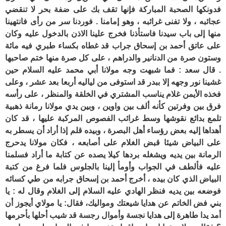
فدونكها الصحبة المباركة فإنها تقف بك على ضفة بحر لا تنقضي
عجائبه ، ولا تفنى غرائبه ، وهو إمامنا . فوردنا سر من رأى فانتهينا
منها إلى باب سيدنا فاستأذنا فخرج علينا الاذن بالدخول عليه وكان
على عاتق أحمد بن إسحاق جراب قد غطاه بكساء طبري فيه مائة
وستون صرة من الدنانير والدراهم ، على كل صرة منها ختم صاحبها
. قال سعد : فما شبهت وجه مولانا أبي محمد عليه السلام حين
غشينا نور وجهه إلا ببدر قد استوفى من لياليه أربعا بعد عشر ، وعلى
فخذه الأيمن غلام يناسب المشتري في الخلقة والمنظر ، على رأسه
فرق بين وفرتين كأنه ألف بين واوين ، وبين يدي مولانا رمانة ذهبية
تلمع بدائع نقوشها وسط غرائب الفصوص المركبة عليها ، قد كان
أهداها إليه بعض رؤساء أهل البصرة ، وبيده قلم إذا أراد أن يسطر به
على البياض شيئا قبض الغلام على أصابعه ، فكان مولانا يدحرج
الرمانة بين يديه ويشغله بردها كيلا يصده عن كتابة ما أراد فسلمنا
عليه فألطف في الجواب وأومأ إلينا بالجلوس فلما فرغ من كتبة
البياض الذي كان بيده ، أخرج أحمد بن إسحاق جرابه من طي كسائه
فوضعه بين يديه فنظر الهادي عليه السلام إلى الغلام وقال له : يا
بني فض الخاتم عن هدايا شيعتك ومواليك، فقال: يا مولاي أيجوز أن
أمد يدا طاهرة إلى هدايا نجسة وأموال رجسة قد شيب أحلها بأحرمها