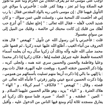
أوجب على موسى أنه لم يعرف الحلال من الحرام وما علم ما تجوز
فيه الصلاة وما لم تجز ، وهذا كفر. قلت : فأخبرني يا مولاي عن
التأويل فيهما قال : إن موسى ناجى ربه بالواد المقدس فقال : يا رب
إني قد أخلصت لك المحبة مني ، وغسلت قلبي عمن سواك – و كان
شديد الحب لأهله – فقال الله تعالى : ” إخلع نعليك ” أي أنزع حب
أهلك من قلبك إن كانت محبتك لي خالصة ، وقلبك من الميل إلى
من سواي مغسولا.
قلت : فأخبرني يا ابن رسول الله عن تأويل ” كهيعص ” قال هذه
الحروف من أنباء الغيب ، أطلع الله عليها عبده زكريا ، ثم قصها على
محمد صلى الله عليه وآله وذلك أن زكريا سأل ربه أن يعلمه أسماء
الخمسة فأهبط عليه جبرئيل فعلمه إياها ، فكان زكريا إذا ذكر محمدا
وعليا وفاطمة والحسن والحسين سري عنه همه ، وانجلى كربه ،
وإذا ذكر الحسين خنقته العبرة ، ووقعت عليه البهرة، فقال ذات يوم
: يا إلهي ما بالي إذا ذكرت أربعا منهم تسليت بأسمائهم من همومي ،
وإذا ذكرت الحسين تدمع عيني وتثور زفرتي ؟ فأنبأه الله تعالى عن
قصته ، وقال : ” كهيعص ” ” فالكاف ” اسم كربلاء . و ” الهاء ”
هلاك العترة . و ” الياء ” يزيد ، وهو ظالم الحسين عليهما السلام . و
” العين ” عطشه . و ” الصاد ” صبره. فلما سمع ذلك زكريا لم
يفارق مسجده ثلاثة أيام ومنع فيها الناس من الدخول عليه ، وأقبل