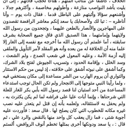
الخلاف ، كاشفا عن مثالب أئمتهم ، هتاكا لحجب قادتهم ، إلى أن
بليت بأشد النواصب منازعة ، وأطولهم مخاصمة ، وأكثرهم جدلا ،
وأشنعهم سؤالا وأثبتهم على الباطل قدما . فقال ذات يوم – وأنا
أناظره – : تبا لك ولأصحابك يا سعد إنكم معاشر الرافضة تقصدون
على المهاجرين والأنصار بالطعن عليهما ، وتجحدون من رسول الله
ولايتهما وإمامتهما ، هذا الصديق الذي فاق جميع الصحابة بشرف
سابقته ، أما علمتم أن رسول الله ما أخرجه مع نفسه إلى الغار إلا
علما منه أن الخلافة له من بعده وأنه هو المقلد لأمر التأويل والملقى
إليه أزمة الأمة ، وعليه المعول في شعب الصدع ، ولم الشعث ،
وسد الخلل ، وإقامة الحدود ، وتسريب الجيوش لفتح بلاد الشرك،
وكما أشفق على نبوته أشفق على خلافته ، إذ ليس من حكم الاستتار
والتواري أن يروم الهارب من الشر مساعدة إلى مكان يستخفي فيه
، ولما رأينا النبي متوجها إلى الانجحار ولم تكن الحال توجب استدعاء
المساعدة من أحد استبان لنا قصد رسول الله بأبي بكر للغار للعلة
التي شرحناها ، وإنما أبات عليا على فراشه لما لم يكن يكترث به ،
ولم يحفل به لاستثقاله، ولعلمه بأنه إن قتل لم يتعذر عليه نصب
غيره مكانه للخطوب التي كان يصلح لها . قال سعد : فأوردت عليه
أجوبة شتى ، فما زال يعقب كل واحد منها بالنقض والرد علي ، ثم
قال : ، يا سعد ودونكها أخرى بمثلها تخطم أنوف الروافض، ألستم