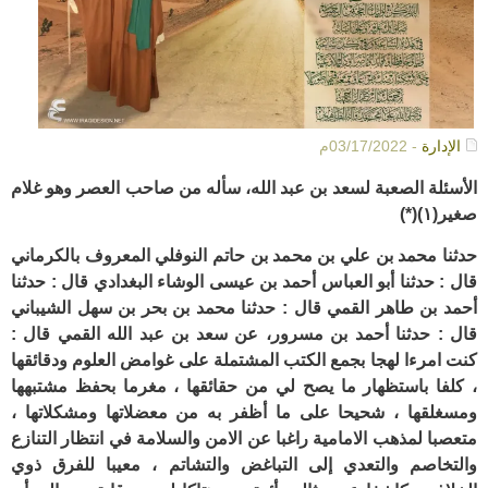
الإدارة
- 03/17/2022م
الأسئلة الصعبة لسعد بن عبد الله، سأله من صاحب العصر وهو غلام
صغير(١)
(*)
حدثنا محمد بن علي بن محمد بن حاتم النوفلي المعروف بالكرماني
قال : حدثنا أبو العباس أحمد بن عيسى الوشاء البغدادي قال : حدثنا
أحمد بن طاهر القمي قال : حدثنا محمد بن بحر بن سهل الشيباني
قال : حدثنا أحمد بن مسرور، عن سعد بن عبد الله القمي قال :
كنت امرءا لهجا بجمع الكتب المشتملة على غوامض العلوم ودقائقها
، كلفا باستظهار ما يصح لي من حقائقها ، مغرما بحفظ مشتبهها
ومسغلقها ، شحيحا على ما أظفر به من معضلاتها ومشكلاتها ،
متعصبا لمذهب الامامية راغبا عن الامن والسلامة في انتظار التنازع
والتخاصم والتعدي إلى التباغض والتشاتم ، معيبا للفرق ذوي