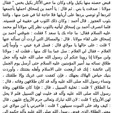
قبض حصته منها بكيل واف وكان ما حص الأكار بكيل بخس ” فقال
مولانا : صدقت يا بني . ثم قال : يا أحمد بن إسحاق احملها بأجمعها
لتردها أو توصي بردها على أربابها فلا حاجة لنا في شئ منها ، وائتنا
بثوب العجوز . قال أحمد : وكان ذلك الثوب في حقيبة لي فنسيته.
فلما انصرف أحمد بن إسحاق ليأتيه بالثوب نظر إلي مولانا أبو محمد
عليه السلام فقال: ما جاء بك يا سعد ؟ فقلت : شوقني أحمد بن
إسحاق على لقاء مولانا . قال : والمسائل التي أردت أن تسأله عنها
؟ قلت : على حالها يا مولاي قال : فسل قرة عيني – وأومأ إلى
الغلام – فقال لي الغلام : سل عما بدا لك منها ، فقلت له : مولانا
وابن مولانا إنا روينا عنكم أن رسول الله صلى الله عليه وآله جعل
طلاق نسائه بيد أمير المؤمنين عليه السلام حتى أرسل يوم الجمل
إلى عائشة : إنك قد أرهجت على الاسلام وأهله بفتنتك ، وأوردت
بنيك حياض الهلاك بجهلك ، فإن كففت عنى غربك وإلا طلقتك ،
ونساء رسول الله صلى الله عليه وآله قد كان طلاقهن وفاته ، قال :
ما الطلاق ؟ قلت : تخلية السبيل ، قال : فإذا كان طلاقهن وفاة
رسول الله صلى الله عليه وآله قد خليت لهن السبيل فلم لا يحل
لهن الأزواج ؟ قلت : لان الله تبارك وتعالى حرم الأزواج عليهن ، قال
: كيف وقد خلى الموت سبيلهن ؟ قلت : فأخبرني يا ابن مولاي عن
معنى الطلاق الذي فوض رسول الله صلى الله عليه وآله حكمه إلى