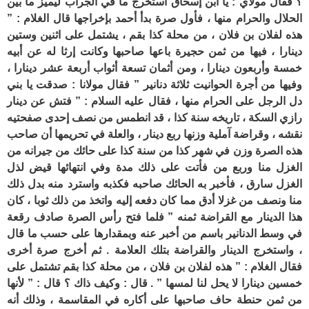
؟ فقال مولاي : يا ابن إسحاق استخرج ما في الجراب ليميز ما بين
الحلال والحرام منها ، فأول صرة بدأ أحمد بإخراجها قال الغلام : ”
هذه لفلان بن فلان ، من محلة كذا بقم ، يشتمل على اثنين وستين
دينارا ، فيها من ثمن حجيرة باعها صاحبها وكانت إرثا له عن أبيه
خمسة وأربعون دينارا ، ومن أثمان تسعة أثواب أربعة عشر دينارا ،
وفيها من أجرة الحوانيت ثلاثة دنانير ” فقال مولانا : صدقت يا بني
دل الرجل على الحرام منها ، فقال عليه السلام : ” فتش عن دينار
رازي السكة ، تاريخه سنة كذا ، قد انطمس من نصف إحدى صفحتيه
نقشه ، وقراضة آملية وزنها ربع دينار ، والعلة في تحريمها أن صاحب
هذه الصرة وزن في شهر كذا من سنة كذا على حائك من جيرانه من
الغزل منا وربع من فأتت على ذلك مدة وفي انتهائها قيض لذل
الغزل سارق ، فأخبر به الحائك صاحبه فكذبه واسترد منه بدل ذلك
منا ونصف من غزلا أدق مما كان دفعه إليه واتخذ من ذلك ثوبا ، كان
هذا الدينار مع القراضة ثمنه ” فلما فتح رأس الصرة صادف رقعة
في وسط الدنانير باسم من أخبر عنه وبمقدارها على حسب ما قال
، واستخرج الدينار والقراضة بتلك العلامة . ثم أخرج صرة أخرى
فقال الغلام : ” هذه لفلان بن فلان ، من محلة كذا بقم تشتمل على
خمسين دينارا لا يحل لنا لمسها ” . قال : وكيف ذاك ؟ قال : ” لأنها
من ثمن حنطة حاف صاحبها على أكاره في المقاسمة ، وذلك أنه