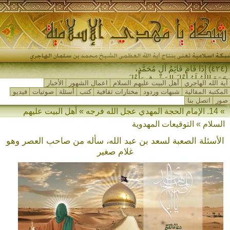
(٤٢٤) إِذَا قَامَ قَائِمُ آلِ مُحَمَّدٍ،
جَمَعَ اللهُ لَهُ أَهْلَ المَشْرِقِ وَأَهْلَ
آية الله الهاجري
أهل البيت عليهم السلام
اعمال الشهور
الأخبار
المَغْرِب̷ِ_
المكتبة المقالية
شبهات وردود
مختارات ثقافية
كتب
أسئلة
صوتيات
فيديو
صور
اتصل بنا
» 14. الإمام الحجة المهدي عجل الله فرجه » أهل البيت عليهم
السلام » التوقيعات المهدوية
الأسئلة الصعبة لسعد بن عبد الله، سأله من صاحب العصر وهو
غلام صغير