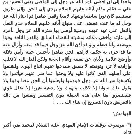
واحدا إلى أن أفضي بأمر الله عز وجل إلى الماضي يعني الحسن بن
علي – فقام مقام آبائه عليهم السلام يهدي إلى الحق وإلى طريق
مستقيم كان نورا ساطعا وشهابا لامعا وقمرا ظاهرا ثم اختار الله عز
وجل له ما عنده فمضى على منهاج آبائه عليهم السلام حذو النعل
بالنعل على عهد عهده ووصية أوصى بها ستره الله عز وجل بأمره
إلى غايته وأخفى مكانه بمشيته للقضاء السابق والقدر النافذ وفينا
موضعه ولنا فضله ولو قد أذن الله عز وجل فيما قد منعه وأزال عنه
ما قد جرى به حكمه لأراهم الحق ظاهرا بأحسن حيلة وأبين دلالة
وأوضح علامة ولأبان عن نفسه وأقام الحجة ولكن أقدار الله لا تغلب
وإرادته لا ترد وتوقيته لا يسبق فليدعوا عنهم اتباع الهوى وليقيموا
على أصلهم الذي كانوا عليه ولا يبحثوا عما سر عنهم فيأثموا ولا
يكشفوا سر الله عز وجل فيندموا وليعلموا أن الحق معنا وفينا ولا
يقول ذلك سوانا إلا كذاب منهمك ولا يدعيه غيرنا إلا ضال غوي
فليقتصروا منا على هذه الجملة دون التفسير ويقنعوا من ذلك
بالتعريض دون التصريح إن شاء الله . . . “.
الهوامش:
(*) موسوعة توقيعات الإمام المهدي عليه السلام لمحمد تقي أكبر
نژاد