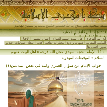
(٤٢٤) إِذَا قَامَ قَائِمُ آلِ مُحَمَّدٍ،
جَمَعَ اللهُ لَهُ أَهْلَ المَشْرِقِ و-
آية الله الهاجري
أهل البيت عليهم السلام
اعمال الشهور
الأخبار
المكتبة المقالية
شبهات وردود
مختارات ثقافية
كتب
أسئلة
صوتيات
فيديو
صور
اتصل بنا
» 14. الإمام الحجة المهدي عجل الله فرجه » أهل البيت عليهم
السلام » التوقيعات المهدوية
جواب الإمام من سؤال العمري وابنه في بعض المدعين(١)