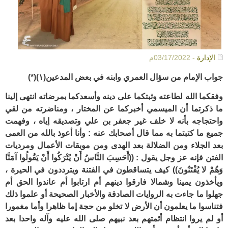
الإدارة
- 03/17/2022م
جواب الإمام من سؤال العمري وابنه في بعض المدعين(١)(*)
وفقكما الله لطاعته وثبتكما على دينه وأسعدكما بمرضاته انتهى إلينا
ما ذكرتما أن الميسمي أخبركما عن المختار ، ومناضرته من لقي
واحتجاجه بأنه لا خلف غير جعفر بن علي وتصديقه إياه ، وفهمت
جميع ما كتبتما به مما قال أصحابك عنه : وأنا أعوذ بالله من العمى
بعد الجلاء ومن الضلالة بعد الهدى ومن موبقات الأعمال ومرديات
الفتن فإنه عز وجل يقول : ((أَحَسِبَ النَّاسُ أَنْ يُتْرَكُوا أَنْ يَقُولُوا آمَنَّا
وَهُمْ لا يُفْتَنُونَ)) كيف يتساقطون في الفتنة ويترددون في الحيرة ،
ويأخذون يمينا وشمالا فارقوا دينهم أم ارتابوا أم عاندوا الحق أم
جهلوا ما جاءت به الروايات الصادقة والأخبار الصحيحة أو علموا ذلك
فتناسوا ما يعلمون أن الأرض لا تخلو من حجة إما ظاهرا وأما مغمورا
أو لم يروا انتظام أئمتهم بعد نبيهم صلى الله عليه وآله واحدا بعد