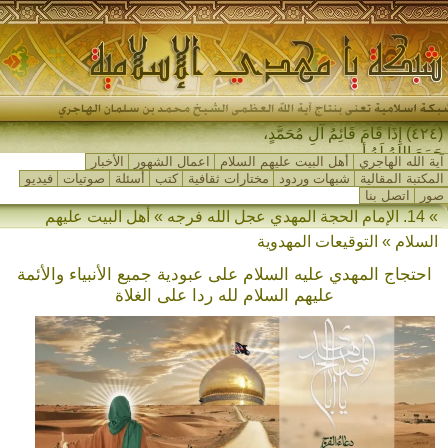
(٤٢٤) إِذَا قَامَ قَائِمُ آلِ مُحَمَّدٍ،
جَمَعَ اللهُ لَهُ أَهْلَ_
آية الله الهاجري
أهل البيت عليهم السلام
اعمال الشهور
الأخبار
المكتبة المقالية
شبهات وردود
مختارات ثقافية
كتب
أسئلة
صوتيات
فيديو
صور
اتصل بنا
» 14. الإمام الحجة المهدي عجل الله فرجه » أهل البيت عليهم
السلام » التوقيعات المهدوية
احتجاج المهدي عليه السلام على عبودية جميع الأنبياء والأئمة
عليهم السلام لله ردا على الغلاة