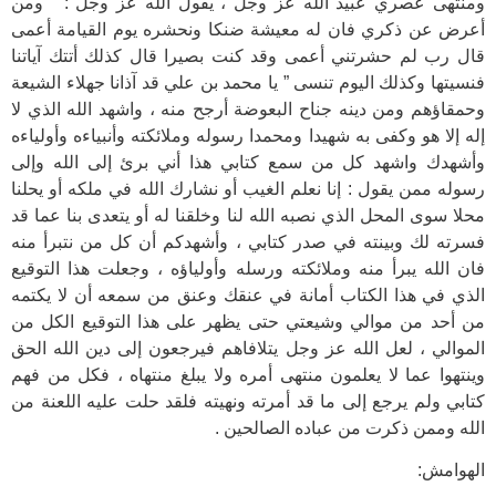
ومنتهى عصري عبيد الله عز وجل ، يقول الله عز وجل : ” ومن
أعرض عن ذكري فان له معيشة ضنكا ونحشره يوم القيامة أعمى
قال رب لم حشرتني أعمى وقد كنت بصيرا قال كذلك أتتك آياتنا
فنسيتها وكذلك اليوم تنسى ” يا محمد بن علي قد آذانا جهلاء الشيعة
وحمقاؤهم ومن دينه جناح البعوضة أرجح منه ، واشهد الله الذي لا
إله إلا هو وكفى به شهيدا ومحمدا رسوله وملائكته وأنبياءه وأولياءه
وأشهدك واشهد كل من سمع كتابي هذا أني برئ إلى الله وإلى
رسوله ممن يقول : إنا نعلم الغيب أو نشارك الله في ملكه أو يحلنا
محلا سوى المحل الذي نصبه الله لنا وخلقنا له أو يتعدى بنا عما قد
فسرته لك وبينته في صدر كتابي ، وأشهدكم أن كل من نتبرأ منه
فان الله يبرأ منه وملائكته ورسله وأولياؤه ، وجعلت هذا التوقيع
الذي في هذا الكتاب أمانة في عنقك وعنق من سمعه أن لا يكتمه
من أحد من موالي وشيعتي حتى يظهر على هذا التوقيع الكل من
الموالي ، لعل الله عز وجل يتلافاهم فيرجعون إلى دين الله الحق
وينتهوا عما لا يعلمون منتهى أمره ولا يبلغ منتهاه ، فكل من فهم
كتابي ولم يرجع إلى ما قد أمرته ونهيته فلقد حلت عليه اللعنة من
الله وممن ذكرت من عباده الصالحين .
الهوامش: