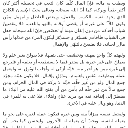
ويطيب به ماله، فإنّ المال كلّما كان التعب في تحصيله أكثر كان
أكثر طيباً وبركة، كما أنّ الله سبحانه وتعالى يحبّ الإنسان الكادح
الذي يجهد نفسه بالكسب والعمل، ويبغض العاطل والمهمل ممّن
يكون كلاّ ً على غيره، أو يقضي أوقاته باللهو واللعب، فلا ينقضينَّ
شباب أحدكم من دون إتقان مهنة أو تخصّص ٍ فإنّ الله سبحانه جعل
في الشباب طاقات ٍ نفسيّة ٍ و جسديّة ٍ ليكوّن المرء من خلالها رأس
مال ٍ لحياته، فلا يضيعنّ بالتلهّي والإهمال.
وليهتم كلّ واحدٍ بمهنته وتخصّصه حتى يتقنها، فلا يقولنّ بغير علم ولا
يعملنّ على غير خبرة، بل يعتذر فيما لا يستطيعه أو يعلمه أو فليرجع
إلى غيره ممن هو أخبر منه، فإنّه أزكى له وأجلب للوثوق به، وليعمل
عمله ووظيفته بنَفَسٍ واهتمام، وتذوّقٍ وإقبال، فلا يكون همّه مجرّد
جمع المال ولو من غير حلّه، فإنّه لا بركة في المال الحرام، ومن
جمع مالاً من غير حلّه لم يأمن من أن يفتح الله عليه من البلاء ما
يضطرّ إلى إنفاقه فيه مع مزيد عناءٍ وابتلاء، فلا غنى به للمرء في
الدنيا، وهو وبال عليه في الآخرة.
وليجعل نفسه ميزاناً بينه وبين غيره فيكون عمله لغيره على نحو ما
يعمله لنفسه، ويحبّ أن يعمله له الآخرون، وليحسن كما يحب أن
يُحسن الله سبحانه إليه، وليراع أخلاقيات المهنة ولياقاتها، فلا