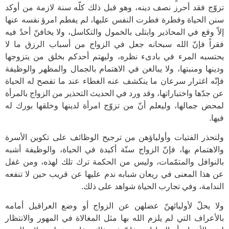
تزوّج فقد أحرز نصف دينه، وهو قبل ذلك كلّه سنة لازمة من أوكد
سنن الحياة وفطرة فطرت النفس عليها، لم يفطم امرؤ نفسه عنها
إلاّ وقع في المحاذير وابتلى بالخمول والتكاسل، ولا يخافنّ أحدٌ فيه
فقراً فإنّ الله سبحانه جعل في الزواج من أسباب الرزق ما لا
يحتسبه المرء في بادىء نظره، وليهتم أحدكم بخلق من يتزوجها
ودينها ومنبتها، ولا يبالغن في الاهتمام بالجمال والمظهر والوظيفة
فإنّه اغترار سرعان ما ينكشف عنه الغطاء عند ما تفصح له الحياة
عن جدّها واختباراتها، وقد ورد في الحديث التحذير من الزواج بالمرأة
لمحض جمالها، وليعلم أنّ من تزوّج امرأة لدينها وخلقها بورك له
فيها.
ولتحذر الفتيات وأولياؤهن من ترجيح الوظائف على تكوين الأسرة
والاهتمام بها، فإنّ الزواج سنّة أكيدة في الحياة، والوظيفة أشبه
بالنوافل والمتمّمات، وليس من الحكمة ترك تلك لهذه، ومن غفل
عن هذا المعنى في ريعان شبابه ندم عليها عن قريب حين لا تنفعه
الندامة، وفي تجارب الحياة شواهد على ذلك.
ولا يحلّ لأوليائهنّ عضلهن عن الزواج أو وضع العراقيل أمامه
بالأعراف التي لم يلزم الله بها مثل المغالاة في المهور والانتظار