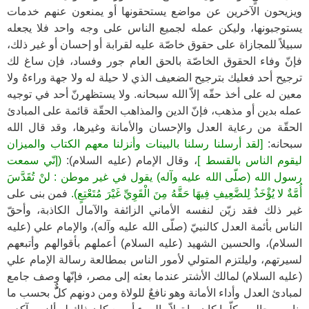
ويزيحون الآخرين عن مواضع يستحقونها أو يمنعون عنهم خدمات
يستوجبونها، وليكن عمله لجميع الناس على وجه واحد فلا يجعله
سبيلاً للمجازاة على حقوق خاصّة عليه لقرابة أو إحسان أو غير ذلك،
فإنّ وفاء الحقوق الخاصّة بالحق العام جور وفساد، فإن ساغ لك
ترجيح أحد فعليك بترجيح الضعيف الذي لا حيلة له ولا جهة وراءهُ ولا
معين له على أخذ حقّه إلاّ الله سبحانه. ولا يستظهرنّ أحد في توجيه
عمله بدين أو مذهب، فإنّ الدين والمذاهب الحقّة قائمة على المبادئ
الحقّة من رعاية العدل والإحسان والأمانة وغيرها، وقد قال الله
سبحانه:
[لقد أرسلنا رسلنا بالبينات وأنزلنا معهم الكتاب والميزان
ليقوم الناس بالقسط ]
، وقال الإمام (عليه السلام):
(إنّي سمعت
رسول الله (صلّى الله عليه وآله) يقول في غير موطن : لنْ تُقَدَّسَ
أُمَّةٌ لا يُؤْخَذُ لِلضَّعِيفِ فِيهَا حَقَّهُ مِنَ الْقَوِيِّ غَيْرَ مُتَعْتِعٍ).
فمن بنى على
غير ذلك فقد زيّن لنفسه الأماني الزائفة والآمال الكاذبة، وأحقّ
الناس بأئمة العدل كالنبيّ (صلّى الله عليه وآله)، والإمام علي (عليه
السلام)، والحسين الشهيد (عليه السلام) أعملهم بأقوالهم وأتبعهم
لسيرتهم، وليلتزم المتولي لأمور الناس بمطالعة رسالة الإمام علي
(عليه السلام) لمالك الأشتر عندما بعثه إلى مصر، فإنّها وصف جامع
لمبادئ العدل وأداء الأمانة وهو نافعٌ للولاة ومن دونهم كلٌُّ بحسب ما