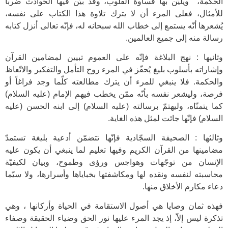
الحكمة، ويليّن بها قساوة القلوب، وقد بيّن فيها الحوادث ضرباً
للأمثال، فعلى المرء أن لا يترك تلاوة هذا الكتاب على نفسه،
يُشعرها أنّه يستمع إلى خطاب الله سبحانه له، فإنّه تعالى أنزل كتابه
رسالة منه إلى جميع العالمين.
وثانيها : نهج البلاغة فإنّه على العموم تبيين لمضامين القرآن
وإشاراته بأسلوب بليغ يُحفّز في المرء روح التأمل والتفكير والاتّعاظ
والحكمة. فلا ينبغي للمرء أن يترك مطالعته كلّما وجد فراغاً أو
فرصة، وليشعر نفسه بأنّه ممّن يخطب فيهم الإمام (عليه السلام)
كما يتمنّاه، وليهتمّ برسالته (عليه السلام) إلى ابنه الحسن (عليه
السلام) فإنّها جائت لمثل هذه الغاية.
وثالثها : الصحيفة السجّادية فإنّها تتضمّن أدعية بليغة تستمدّ
مضامينها من القرآن الكريم وفيها تعليم لما ينبغي أن يكون عليه
الإنسان من توجّهات وهواجس ورؤى وطموح، وبيان لكيفيّة
محاسبته لنفسه ونقده لها ومكاشفتها بخباياها وأسرارها، ولا سيّما
دعاء مكارم الأخلاق منها.
فهذه ثمان وصايا هي أصول الاستقامة في الحياة وأركانها ، وهي
تذكرة ليس إلاّ، إذ يجد المرء عليها نور الحق وضياء الحقيقة وصفاء