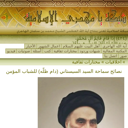
(٤٢٤) إِذَا قَامَ قَائِمُ آلِ مُحَمَّدٍ،
جَمَعَ اللهُ لَهُ أَهْلَ المَشْرِقِ وَأَهْلَ
آية الله الهاجري
أهل البيت عليهم السلام
اعمال الشهور
الأخبار
المَغْرِبِ…
المكتبة المقالية
شبهات وردود
مختارات ثقافية
كتب
أسئلة
صوتيات
فيديو
صور
اتصل بنا
» اخلاقيات » مختارات ثقافية
نصائح سماحة السيد السيستاني (دام ظلّه) للشباب المؤمن