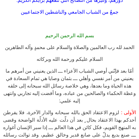
دورهم، وغيرها من النصائح التي تنفعهم برأيكم الكريم.
جمعٌ من الشباب الجامعي والناشطين الاجتماعيين
بسم الله الرحمن الرحيم
الحمد لله رب العالمين والصلاة والسلام على محمدٍ وآله الطاهرين
السلام عليكم ورحمة الله وبركاته
أمّا بعد فإنّني أوصي الشباب الأعزاء ـــ الذين يعنيني من أمرهم ما
يعنيني من أمر نفسي وأهلي ـــ بثمان وصايا هي تمام السعادة في
هذه الحياة وما بعدها، وهي خلاصة رسائل الله سبحانه إلى خلقه
وعظة الحكماء والصالحين من عباده، وما أفضت إليه تجاربي وانتهى
إليه علمي:
الأولى :
لزوم الاعتقاد الحق بالله سبحانه والدار الآخرة، فلا يفرطن
أحدكم بهذا الاعتقاد بحال ٍ بعد أن دلّت عليه الأدلّة الواضحة وقضى
به المنهج القويم، فكل كائن في هذا العالم ـــ إذا سبر الإنسان أغواره
ـــ صنع بديع يدلّ على صانع قدير وخالق عظيم، وقد توالت رسائله