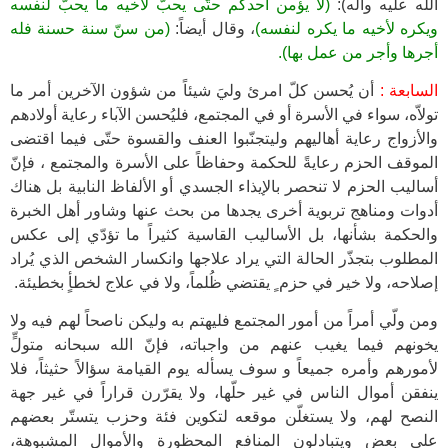
الله عليه وآله):
(لا يؤمن أحدكم حتّى يحبّ لأخيه ما يحبّ لنفسه
ويكره لأخيه ما يكره لنفسه)
، وقال أيضاً:
(من سنّ سنة حسنة فله
أجرها وأجر من عمل بها).
السابعة :
أن يُحسن كلّ امرئ وليَ شيئاً من شؤون الآخرين أمر ما
تولاّه، سواء في الأسرة أو في المجتمع، فليُحسن الآباء رعاية أولادهم
والأزواج رعاية أهاليهم وليتجنّبوا العنف والقسوة حتّى فيما اقتضى
الموقف الحزم رعايةً للحكمة وحفاظاً على الأسرة والمجتمع ، فإنّ
أساليب الحزم لا تنحصر بالإيذاء الجسدي أو الألفاظ النابية بل هناك
أدوات ومناهج تربوية أخرى يجدها من بحث عنها وشاور أهل الخبرة
والحكمة بشأنها، بل الأساليب القاسية كثيراً ما تؤدّي إلى عكس
المطلوب بتجذّر الحالة التي يراد علاجها وانكسار الشخص الذي يُراد
إصلاحه، ولا خير في حزم ٍ يقتضي ظُلماً، ولا في علاج لخطأٍ بخطيئة.
ومن ولّي أمراً من أمور المجتمع فليهتم به وليكن ناصحاً لهم فيه ولا
يخونهم فيما يغيب عنهم من واجباته، فإنّ الله سبحانه متولٍّ
لأمورهم وأمره جميعاً و سوف يسأله يوم القيامة سؤالاً حثيثاً، فلا
ينفقن أموال الناس في غير حلّها، ولا يقرّرن قراراً في غير جهة
النصح لهم، ولا يستغلّن موقعه لتكوين فئة وحزب يتستّر بعضهم
على بعضٍ ويتبادلون المنافع المحظورة والأموال المشبوهة،