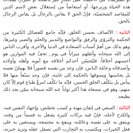
هذه الحياة وزبرجها، أو امتعاضاً من إستغلال بعضٍ لاسم الدين
للمقاصد الشخصيّة، فإنّ الحق لا يقاس بالرجال بل يقاس الرجال
بالحق.
الثانية :
الاتّصاف بحسن الخلق، فإنّه جامع للفضائل الكثيرة من
الحكمة والتروّي والرفق والتواضع والتدبير والحلم والصبر وغيرها،
وهو بذلك من أهمّ أسباب السعادة في الدنيا والآخرة، وأقرب الناس
إلى الله سبحانه وأثقلهم ميزاناً في يوم ٍ تخفّ فيه الموازين هو
أحسنهم أخلاقاً، فليُحسّن أحدكم أخلاقه مع أبويه وأهله وأولاده
وأصدقائه وعامّة الناس، فإن وجد من نفسه قصوراً فلا يهملنّ نفسه
بل يحاسبها ويسوقها بالحكمة إلى غايته، فإن وجد تمنّعاً منها فلا
ييأس بل يتكلّف الخلق الحسن، فإنّه ما تكلّف امرؤٌ طباع قوم إلاّ كان
منهم، وهو في مسعاه هذا أكثر ثواباً عند الله سبحانه ممّن يجد ذلك
بطبعه.
الثالثة :
السعي في إتقان مهنة و كسب تخصّص، وإجهاد النفس فيه،
والكدح لأجله، فإنّ فيه بركات كثيرة يشغل به قسماً من وقته،
وينفق به على نفسه وعائلته، وينفع به مجتمعه، ويستعين به على
فعل الخيرات، ويكتسب به التجارب التي تصقل عقله وتزيد خبرته،