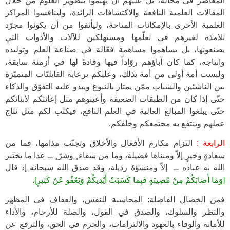
المعاصر في مجاله، بل عليهم أن يهتمّوا بتطوير العلوم من خلال
المقالات العلمية النافعة والاكتشافات الرائدة، ولينافسوا المراكز
العلمية الأخرى بالإمكانات المتاحة، وليأنفوا من أن يكونوا مجرّد
تلامذة لغيرهم في تعلّمها ومستهلكين للآلات والأدوات التي
يصنعونها، بل يساهموا مساهمة فعّالة في صناعة العلم وتوليده
وانتاجه، كما كان آباؤهم روّاداً فيها وقادةً لها في أزمنة سابقة،
وليست أمة أولى من أمة بذلك، وعليكم برعاية القابليّات المتميّزة
بين الناشئين والشباب ممّن يمتاز بالنبوغ ويبدو عليه التفوّق والذكاء
حتّى إذا كان من الطبقات الضعيفة وأعينوهم مثل إعانتكم لأبنائكم
حتّى يبلغوا المبالغ العالية في العلم النافع، فيكتب لكم مثل نتاج
عملهم وينتفع به مجتمعكم وخلفكم.
الرابعة :
التزام مكارم الأفعال والأخلاق وتجنّب مذامها، فما من
سعادةٍ وخيرٍ إلاّ ومبناها فضيلة، وما من شقاء ٍ وشرّ ٍ ــ عدا ما يختبر
الله به عباده ــ إلاّ ومنشؤهُ رذيلة، وقد صدق الله سبحانه إذ قال
[وَمَا أَصَابَكُمْ مِنْ مُصِيبَةٍ فَبِمَا كَسَبَتْ أَيْدِيكُمْ وَيَعْفُو عَنْ كَثِيرٍ].
فمن الخصال الفاضلة: المحاسبة للنفس، والعفاف في المظهر
والنظر والسلوك، والصدق في القول، والصلة للأرحام، والأداء
للأمانة والوفاء بالعهود والالتزامات، والحزم في الحق، والترفع عن