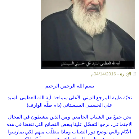
الإدارة
- 04/14/2016م
بسم الله الرحمن الرحيم
تحيّة طيبة للمرجع الديني الأعلى سماحة آية الله العظمى السيد
علي الحسيني السيستاني (دام ظلّه الوارف)
نحن جمعٌ من الشباب الجامعي ومن الذين ينشطون في المجال
الاجتماعي، نرجو التفضّل علينا ببعض النصائح التي تنفعنا في هذه
الأيّام والتي توضح دور الشباب وماذا يتطلّب منهم لكي يمارسوا