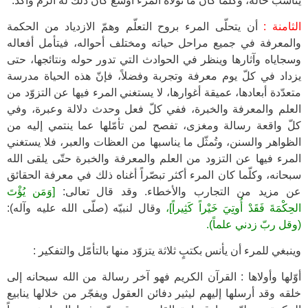
يناسب حاله، وكلّما كان ما تولاّه المرء أوسع كان ذلك له ألزم وآكد.
الثامنة :
أن يتحلّى المرء بروح التعلّم وهمّ الازدياد من الحكمة
والمعرفة في جميع مراحل حياته ومختلف أحواله، فيتأمل أفعاله
وسجاياه وآثارها وينظر في الحوادث التي تدور حوله ونتائجها، حتى
يزداد في كلّ يوم معرفة وتجربة وفضلاً، فإنّ هذه الحياة مدرسة
متعدّدة أبعادها، عميقة أغوارها، لا يستغني المرء فيها عن التزوّد من
العلم والمعرفة والخبرة، ففي كلّ فعل وحدث دلالة وعبرة، وفي
كلّ واقعة رسالة ومغزى، تفصح لمن تأمّلها عما ينتمي إليه من
الظواهر والسنن، وتُمثّل ما يناسبها من العظات والعبر، فلا يستغني
المرء فيها عن التزود من العلم والمعرفة والخبرة حتّى يلقى الله
سبحانه، وكلّما كان المرء أكثر تبصّراً أغناه ذلك في معرفة الحقائق
عن مزيد من التجارب والأخطاء. وقد قال تعالى:
[وَمَن يُؤْتَ
الحِكْمَةَ فَقَدْ أُوتِيَ خَيْراً كَثِيراً]،
وقال لنبيّه (صلّى الله عليه وآله):
(وقل ربّ زدني علماً).
وينبغي للمرء أن يأنس بكتبٍ ثلاثة يتزوّد منها بالتأمّل والتفكير :
أوّلها وأولاها : القرآن الكريم فهو آخر رسالة من الله سبحانه إلى
خلقه وقد أرسلها إليهم ليثير دفائن العقول ويفجّر من خلالها ينابيع