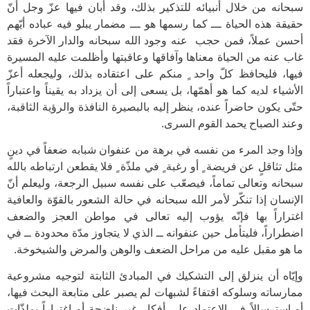
سبحانه من خلال أنبيائه للتذكير بذلك، وقد أبان فيها عزّ وجل أنّ
حقيقة هذه الحياة ـــ كما رسمها هو ـــ مضمار يبلو فيه عباده أيّهم
أحسن عملاً، فمن حجب عنه وجود الله سبحانه والدار الآخرة فقد
غاب عنه من الحياة معناها وآفاقها وعاقبتها وأظلمت عليه المسيرة
فيها، فليحافظ كلّ واحد ٍ منكم على اعتقاده بذلك، وليجعله أعزّ
الأشياء لديه كما هو أهمّها، بل يسعى إلى أن يزداد به يقيناً واعتباراً
حتّى يكون حاضراً عنده، ينظر إليه بالبصيرة النافذة والرؤية الثاقبة،
وعند الصباح يحمد القوم السرى.
وإذا وجد المرء من نفسه في برهة من عنفوان شبابه ضعفاً في دينٍ
مثل تثاقلٍ عن فريضة ٍ أو رغبة ٍ في ملذّة ٍ فلا يقطعن ارتباطه بالله
سبحانه وتعالى تماماً، فيصعّب على نفسه سبيل الرجعة، وليعلم أنّ
الإنسان إذا تنكّر لأمر الله سبحانه في حالة الشعور بالقوّة والعافية
اغتراراً بها فإنّه يؤوب إليه تعالى في مواطن العجز والضعف
اضطراراً، فليتأمل حين عنفوانه ــ الذي لا يتجاوز مدّة محدودة ــ في
ما هو مقبل عليه من مراحل الضعف والوهن والمرض والشيخوخة.
وإيّاه أن ينزلق إلى التشكيك في المبادئ الثابتة لتوجيه مشروعية
ممارساته وسلوكه اقتفاءً لشبهات لم يصبر على متابعة البحث فيها،
أو استرسالاً في الاعتماد على أفكارٍ غير ناضجة أو اغتراراً بملذّات