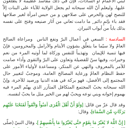
لبني الأعمام أو السادات، فإنّ في ذلك مفاسد عظيمة لا يطلعون
عليها، وليعلم أنّ الله سبحانه لم يجعل الولاية للآباء على البنات إلاّ
للنصح لهن والحرص على صلاحهن و من حبس امرأة لغير صلاحها
فقد باء بإثمٍ دائم ٍ ما دامت تعاني من آثار صنيعه وفتح على نفسه
بذلك باباً من أبواب النيران.
السادسة :
السعي في أعمال البرّ ونفع الناس ومراعاة الصالح
العامّ ولا سيّما ما يتعلّق بشؤون الأيتام والأرامل والمحرومين، فإنّ
فيها تنمية للإيمان وتهذيباً للنفس وزكاة لما أوتيه المرء من نعم
وخيرات، وفيها سنّ للفضيلة وتعاون على البرّ والتقوى وأداء صامت
للأمر بالمعروف والنهي عن المنكر، ومساعدة لأولياء الأمور على
حفظ النظام العامّ ورعاية المصالح العامة، وموجبٌ لتغيير حال
المجتمع إلى الأفضل، فهو بركة في هذه الدنيا ورصيد للآخرة، وإنّ
الله سبحانه يحبّ المجتمع المتكافل المتآزر الذي يهتّم المرء فيه
بهموم إخوانه وبني نوعه ويحبّ لهم من الخير مثل ما يحبّ لنفسه.
وقد قال عزّ من قائل:
[وَلَوْ أَنَّ أَهْلَ الْقُرَى آمَنُواْ وَاتَّقَواْ لَفَتَحْنَا عَلَيْهِم
بَرَكَاتٍ مِّنَ السَّمَاءِ]
، وقال:
[ إِنَّ اللَّهَ لا يُغَيِّرُ مَا بِقَوْمٍ حَتَّى يُغَيِّرُوا مَا بِأَنفُسِهِمْ ]،
وقال النبيّ (صلّى