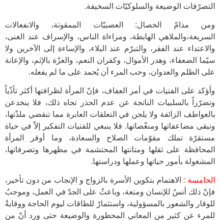
التصرّفات الوضيعة والسلوكيّات السخيفة.
ومن مذامّ الخصال: العصبيّات الممقوتة، والانفعالات
السريعة،والملاهي الهابطة، ومراءاة الناس، والإسراف عند الغنى،
والاعتداء عند الفقر، والتبرّم عند البلاء، والإساءة إلى الآخرين ولا
سيّما الضعفاء، وهدر الأموال، وكفران النعم، والعزّة بالإثم، والإعانة
على الظلم والعدوان، وحب المرء أن يُحمد على ما لم يفعله.
وأؤكد على الفتيات في أمر العفاف، فإنّ المرأة لظرافتها أكثر تأذّياً
وتضرّراً بالسلبيات الناتجة عن عدم الحذر تجاه ذلك، فلا ينخدعن
بالعواطف الزائفة ولا يلجن في التعلقات العابرة مما تنقضي ملذّتها،
وتبقى مضاعفاتها ومنغّصاتها. فلا ينبغي للفتيات التفكير إلاّ في حياة
مستقرّة تملك مقوّمات الصلاح والسعادة، وما أوقر المرأة
المحافظة على ثقلها ومتانتها المحتشمة في مظهرها وتصرفاتها،
المشغولة بأمور حياتها وعملها ودراستها.
الخامسة :
الاهتمام بتكوين الأسرة بالزواج و الإنجاب من دون تأخير،
فإنّ ذلك أنسٌ للإنسان ومتعة، وباعثٌ على الجدّ في العمل، وموجبٌ
للوقار والشعور بالمسؤولية، واستثمارٌ للطاقات ليوم الحاجة ووقايةٌ
للمرء عن كثيرٍ من المعاني المحظورة والوضيعة حتى ورد أنّ من