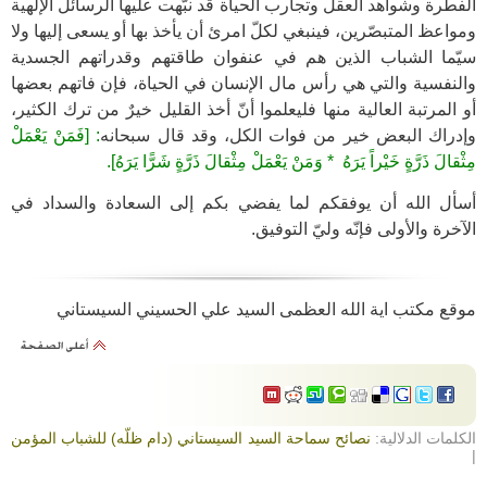
الفطرة وشواهد العقل وتجارب الحياة قد نبّهت عليها الرسائل الإلهية
ومواعظ المتبصّرين، فينبغي لكلّ امرئ أن يأخذ بها أو يسعى إليها ولا
سيّما الشباب الذين هم في عنفوان طاقتهم وقدراتهم الجسدية
والنفسية والتي هي رأس مال الإنسان في الحياة، فإن فاتهم بعضها
أو المرتبة العالية منها فليعلموا أنّ أخذ القليل خيرٌ من ترك الكثير،
وإدراك البعض خير من فوات الكل، وقد قال سبحانه
: [فَمَنْ يَعْمَلْ
مِثْقالَ ذَرَّةٍ خَيْراً يَرَهُ * وَمَنْ يَعْمَلْ مِثْقالَ ذَرَّةٍ شَرًّا يَرَهُ].
أسأل الله أن يوفقكم لما يفضي بكم إلى السعادة والسداد في
الآخرة والأولى فإنّه وليّ التوفيق.
موقع مكتب اية الله العظمى السيد علي الحسيني السيستاني
الكلمات الدلالية:
نصائح سماحة السيد السيستاني (دام ظلّه) للشباب المؤمن
|