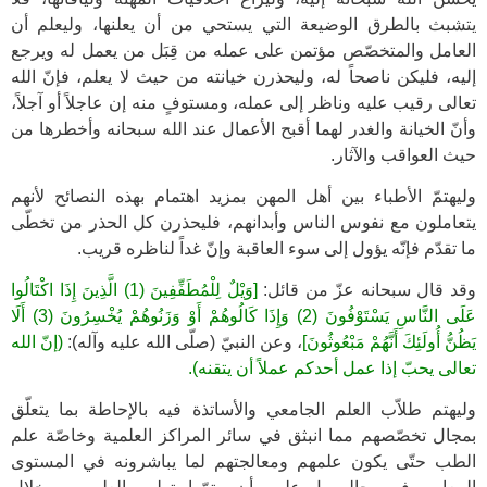
يتشبث بالطرق الوضيعة التي يستحي من أن يعلنها، وليعلم أن
العامل والمتخصّص مؤتمن على عمله من قِبَل من يعمل له ويرجع
إليه، فليكن ناصحاً له، وليحذرن خيانته من حيث لا يعلم، فإنّ الله
تعالى رقيب عليه وناظر إلى عمله، ومستوفٍ منه إن عاجلاً أو آجلاً،
وأنّ الخيانة والغدر لهما أقبح الأعمال عند الله سبحانه وأخطرها من
حيث العواقب والآثار.
وليهتمّ الأطباء بين أهل المهن بمزيد اهتمام بهذه النصائح لأنهم
يتعاملون مع نفوس الناس وأبدانهم، فليحذرن كل الحذر من تخطّى
ما تقدّم فإنّه يؤول إلى سوء العاقبة وإنّ غداً لناظره قريب.
وقد قال سبحانه عزّ من قائل:
[وَيْلٌ لِلْمُطَفِّفِينَ (1) الَّذِينَ إِذَا اكْتَالُوا
عَلَى النَّاسِ يَسْتَوْفُونَ (2) وَإِذَا كَالُوهُمْ أَوْ وَزَنُوهُمْ يُخْسِرُونَ (3) أَلَا
يَظُنُّ أُولَئِكَ أَنَّهُمْ مَبْعُوثُونَ]
، وعن النبيّ (صلّى الله عليه وآله):
(إنّ الله
تعالى يحبّ إذا عمل أحدكم عملاً أن يتقنه).
وليهتم طلاّب العلم الجامعي والأساتذة فيه بالإحاطة بما يتعلّق
بمجال تخصّصهم مما انبثق في سائر المراكز العلمية وخاصّة علم
الطب حتّى يكون علمهم ومعالجتهم لما يباشرونه في المستوى