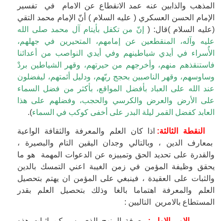
المذهب والذابين عنه عمد الانقطاع عن الامام في تفسير
الإمام الحسن العسكري ( عليه السلام ) أنّ الإمام محمد التقي
(عليه السلام )قال: (
إنّ من تكفل بأيتام آل محمد صلى الله
عليه وآله، المنقطعين عن إمامهم، المتحيرين في جهلهم،
الأُسراء في أيدي شياطينهم وفي أيدي النواصب من أعدائنا
فاستنقذهم منهم، وأخرجهم من حيرتهم، وقهر الشياطين بردْ
وساوسهم، وقهر الناصبين بحجج ربّهم، ودليل أئمتهم، ليفضلون
عند الله على العباد بأفضل المواقع، بأكثر من فضل السماء
على الأرض والعرض والكرسي والحجب، وفضلهم على هذا
العابد كفضل القمر ليلة البدر على أخفى كوكب في السماء
).
النقطة الثالثة:
اذا كان العلم والمعرفة والثقافة الواعية
بمعارف الدين ، وبالتالي وجدان اليقين التام والبصيرة ،
والقدرة على تحديد الحق وتمييزه عن الدعوات المهمة هو ما
يحقق وظيفة المؤمن في زمن الغيبة اعني التمسك بالدين
والثبات على العقيدة ، فينبغي على المؤمن ان يهتم بتحصيل
العلم والمعرفة اهتماما بالغا وذلك بتحصيل العلم بقدر
المستطاع بالامرين التاليين :
الامر الاول :
معرفة المنهج الذي به يمكن اثبات هذه