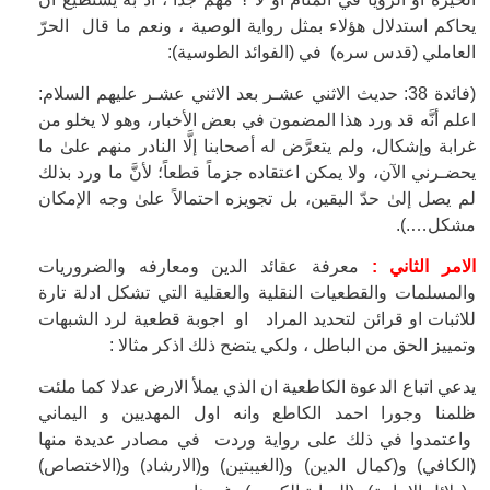
يحاكم استدلال هؤلاء بمثل رواية الوصية ، ونعم ما قال الحرّ
العاملي (قدس سره) في (الفوائد الطوسية):
(فائدة 38: حديث الاثني عشـر بعد الاثني عشـر عليهم السلام:
اعلم أنَّه قد ورد هذا المضمون في بعض الأخبار، وهو لا يخلو من
غرابة وإشكال، ولم يتعرَّض له أصحابنا إلَّا النادر منهم علىٰ ما
يحضـرني الآن، ولا يمكن اعتقاده جزماً قطعاً؛ لأنَّ ما ورد بذلك
لم يصل إلىٰ حدّ اليقين، بل تجويزه احتمالاً علىٰ وجه الإمكان
مشكل….).
الامر الثاني :
معرفة عقائد الدين ومعارفه والضروريات
والمسلمات والقطعيات النقلية والعقلية التي تشكل ادلة تارة
للاثبات او قرائن لتحديد المراد او اجوبة قطعية لرد الشبهات
وتمييز الحق من الباطل ، ولكي يتضح ذلك اذكر مثالا :
يدعي اتباع الدعوة الكاطعية ان الذي يملأ الارض عدلا كما ملئت
ظلمنا وجورا احمد الكاطع وانه اول المهديين و اليماني
واعتمدوا في ذلك على رواية وردت في مصادر عديدة منها
(الكافي) و(كمال الدين) و(الغيبتين) و(الارشاد) و(الاختصاص)