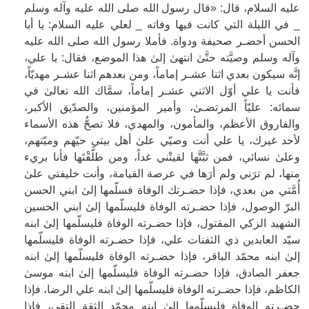
عليه السلام، قال: «قال رسول الله صلى الله عليه وآله وسلم
_ في الليلة التي كانت فيها وفاته _ لعلي عليه السلام: يا أبا
الحسن أحضـر صحيفة ودواة. فأملا رسول الله صلى الله عليه
وآله وسلم وصيَّته حتَّىٰ انتهىٰ إلىٰ هذا الموضع، فقال: يا علي،
إنَّه سيكون بعدي اثنا عشـر إماماً، ومن بعدهم اثنا عشـر مهديّاً،
فأنت يا علي أوّل الاثني عشـر إماماً، سمَّاك الله تعالىٰ في
سمائه: عليّاً المرتضـىٰ، وأمير المؤمنين، والصدّيق الأكبر،
والفاروق الأعظم، والمأمون، والمهدي، فلا تصحُّ هذه الأسماء
لأحد غيرك، يا علي أنت وصيّي علىٰ أهل بيتي حيّهم وميّتهم،
وعلىٰ نسائي، فمن ثبَّتَّها لقيتْني غداً، ومن طلَّقْتَها فأنا بريء
منها، لم ترَني ولم أرَها في عرصة القيامة، وأنت خليفتي علىٰ
أُمَّتي من بعدي، فإذا حضـرتك الوفاة فسلّمها إلىٰ ابني الحسن
البرّ الوصول، فإذا حضـرته الوفاة فليسلّمها إلىٰ ابني الحسين
الشهيد الزكي المقتول، فإذا حضـرته الوفاة فليسلّمها إلىٰ ابنه
سيّد العابدين ذي الثفنات علي، فإذا حضـرته الوفاة فليسلّمها
إلىٰ ابنه محمّد الباقر، فإذا حضـرته الوفاة فليسلّمها إلىٰ ابنه
جعفر الصادق، فإذا حضـرته الوفاة فليسلّمها إلىٰ ابنه موسىٰ
الكاظم، فإذا حضـرته الوفاة فليسلّمها إلىٰ ابنه علي الرضا، فإذا
حضـرته الوفاة فليسلّمها إلىٰ ابنه محمّد الثقة التقي، فإذا