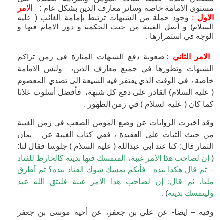
مستوى الامامة خاصة وسائر معارف الدين بشكل عام :
الامر
الاول :
وجود جملة من الشبهات ترتبط بإمامة الغائب ( عليه
السلام) و أصل الغيبة من حيث الحكمة و دور الامام فيها و
الوجه في استمرارها .
الامر الثاني :
صعوبة دفع الشبهات المثارة في زمن تراكم
الشبهات وتطورها في جميع معارف الدين، وليس الامامة
خاصة ، في الوقت الذي يفتقر فيه الشيعة الى تصدي المعصوم
( عليه السلام) القادر على دفع كل شبهة، فأفضل أسلوب علانا
كما كان ( عليه السلام ) في زمن الظهور .
وقد اخبرت الروايات عن وضع المؤمن الصعب في زمن الغيبة
من حيث الثبات على العقيدة ، ففي كتاب الغيبة عن يمان
التمار قال: كنا عند أبي عبدالله ( عليه السلام ) جلوسا فقال لنا:
(
إن لصاحب هذا الامر غيبة، المتمسك فيها بدينه كالخارط للقتاد
– ثم قال هكذا بيده فأيكم يمسك شوك القتاد بيده؟ ثم أطرق
مليا، ثم قال: إن لصاحب هذا الامر غيبة فليتق الله عبد
وليتمسك بدينه
) .
وفيه – ايضا- عن علي بن جعفر، عن أخيه موسى بن جعفر