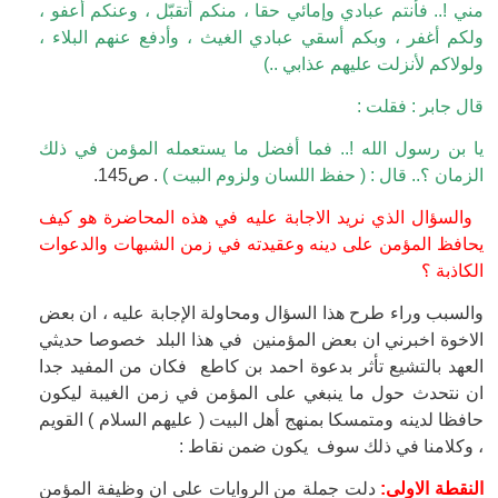
مني !.. فأنتم عبادي وإمائي حقا ، منكم أتقبّل ، وعنكم أعفو ،
ولكم أغفر ، وبكم أسقي عبادي الغيث ، وأدفع عنهم البلاء ،
ولولاكم لأنزلت عليهم عذابي ..)
قال جابر : فقلت :
يا بن رسول الله !.. فما أفضل ما يستعمله المؤمن في ذلك
الزمان ؟.. قال : ( حفظ اللسان ولزوم البيت )
. ص145.
والسؤال الذي نريد الاجابة عليه في هذه المحاضرة هو كيف
يحافظ المؤمن على دينه وعقيدته في زمن الشبهات والدعوات
الكاذبة ؟
والسبب وراء طرح هذا السؤال ومحاولة الإجابة عليه ، ان بعض
الاخوة اخبرني ان بعض المؤمنين في هذا البلد خصوصا حديثي
العهد بالتشيع تأثر بدعوة احمد بن كاطع فكان من المفيد جدا
ان نتحدث حول ما ينبغي على المؤمن في زمن الغيبة ليكون
حافظا لدينه ومتمسكا بمنهج أهل البيت ( عليهم السلام ) القويم
، وكلامنا في ذلك سوف يكون ضمن نقاط :
النقطة الاولى:
دلت جملة من الروايات على ان وظيفة المؤمن