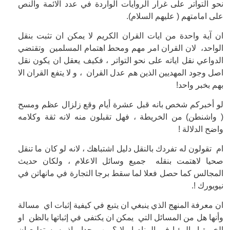
نحو التواتر على غرار الروايات الواردة في عدد الائمة والنص
على امامتهم ( عليهم السلام).
ان آية واحدة من ايات القران الكريم لا يمكن ان تثبت بنقل
الواحد، لان القران امر مهم ومحط اهتمام المسلمين وتقتضي
الدواعي نقل اياته على نحو التواتر ، فكيف يعقل ان يكون نقل
اصل وجود المهديين الذين هم عدل القران ، و لا يتفع القران الا
بهم بخبر واحد!
لو أخبركم شخص بانه قبل عشرة أيام وقع زلزال عظم ومسح
( واشنطن) من الخريطة ، فهل تقبلون منه لانه ثقة وكلامه
واضح الدلالة !
ام تقولون له تفردك بالنقل دليل اشتباهك ، لانه لو كان ما تنقل
صحيا لاهتمت بنقله جميع وسائل الاعلام ، ولكان حديث
المجالس كما حصل فعلا لما سقط برجا التجارة في مانهاتن في
نيويورك !.
ان معرفة المنهج الذي ينبغي ان يتبع في كيفية إثبات اي مسالة
وأنها هل من المسائل التي يمكن ان يكتفى في إثباتها بالظن او
الخيرة او الرؤيا في المنام او لا ؟ مهم جدا ، اذ به يستطيع ان