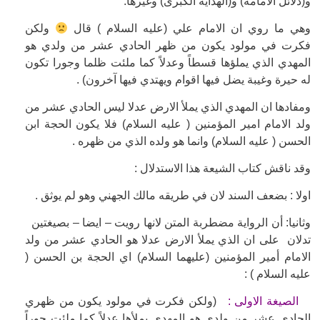
و(دلائل الامامة) و(الهداية الكبرى) وغيرها.
وهي ما روي ان الامام علي (عليه السلام ) قال
ولكن
فكرت في مولود يكون من ظهر الحادي عشر من ولدي هو
المهدي الذي يملؤها قسطاً وعدلاً كما ملئت ظلما وجورا تكون
له حيرة وغيبة يضل فيها اقوام ويهتدي فيها آخرون) .
ومفادها ان المهدي الذي يملأ الارض عدلا ليس الحادي عشر من
ولد الامام امير المؤمنين ( عليه السلام) فلا يكون الحجة ابن
الحسن ( عليه السلام) وانما هو ولده الذي من ظهره .
وقد ناقش كتاب الشيعة هذا الاستدلال :
اولا : بضعف السند لان في طريقه مالك الجهني وهو لم يوثق .
وثانيا: أن الرواية مضطربة المتن لانها رويت – ايضا – بصيغتين
تدلان على ان الذي يملأ الارض عدلا هو الحادي عشر من ولد
الامام أمير المؤمنين (عليهما السلام) اي الحجة بن الحسن (
عليه السلام ) :
الصيغة الاولى :
(ولكن فكرت في مولود يكون من ظهري
الحادي عشر من ولدي هو المهدي يملأها عدلاً كما ملئت جوراً