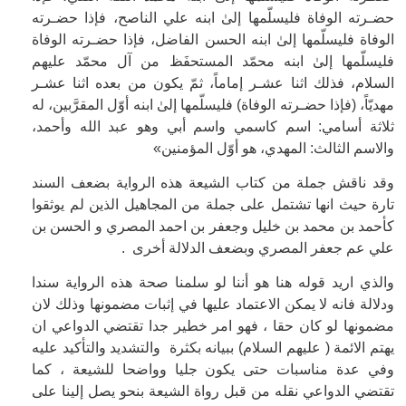
حضـرته الوفاة فليسلّمها إلىٰ ابنه علي الناصح، فإذا حضـرته
الوفاة فليسلّمها إلىٰ ابنه الحسن الفاضل، فإذا حضـرته الوفاة
فليسلّمها إلىٰ ابنه محمّد المستحفَظ من آل محمّد عليهم
السلام، فذلك اثنا عشـر إماماً، ثمّ يكون من بعده اثنا عشـر
مهديّاً، (فإذا حضـرته الوفاة) فليسلّمها إلىٰ ابنه أوّل المقرَّبين، له
ثلاثة أسامي: اسم كاسمي واسم أبي وهو عبد الله وأحمد،
والاسم الثالث: المهدي، هو أوّل المؤمنين»
وقد ناقش جملة من كتاب الشيعة هذه الرواية بضعف السند
تارة حيث انها تشتمل على جملة من المجاهيل الذين لم يوثقوا
كأحمد بن محمد بن خليل وجعفر بن احمد المصري و الحسن بن
علي عم جعفر المصري وبضعف الدلالة أخرى .
والذي اريد قوله هنا هو أننا لو سلمنا صحة هذه الرواية سندا
ودلالة فانه لا يمكن الاعتماد عليها في إثبات مضمونها وذلك لان
مضمونها لو كان حقا ، فهو امر خطير جدا تقتضي الدواعي ان
يهتم الائمة ( عليهم السلام) ببيانه بكثرة والتشديد والتأكيد عليه
وفي عدة مناسبات حتى يكون جليا وواضحا للشيعة ، كما
تقتضي الدواعي نقله من قبل رواة الشيعة بنحو يصل إلينا على