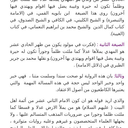
وظلماً تكون له حيرة وغيبة يضل فيها اقوام ويهتدي فيها
آخرون) روى هذا الصيغة ابن بابويه القمي، في (الامامة
والتبصرة) و الشيخ الكليني، في الكافي و الشيخ الصدوق، في
كتاب كمال الدين والشيخ محمد بن ابراهيم النعماني، في كتاب
(الغيبة).
الصيغة الثانية :
(فكرت في مولود يكون من ظهر الحادي عشر
هو المهدي يملأها عدلاً كما ملئت ظلماً وجوراً تكون له حيرة
وغيبة يضل فيها اقوام ويهتدي بها آخرون).و نقلها محمد بن جرير
الطبري في (دلائل الامامة) .
وثالثا:
بان هذه الرواية لو صحت سندا وسلمت متنا ، فهي خبر
واحد وخبر الواحد ليس حجة في هذه المسالة المهمة والتي
يعتبرها الكاطعيون من أصول الاعتقاد.
والذي اريد قوله هو ان كون الامام الثاني عشر من أئمة اهل
البيت ( عليهم السلام) هو من يملأ الارض عدلا و قسطا كما
ملئت ظلما وجورا من ضروريات المذهب المتسالم عليها ، ولا
يجهلها العلماء المتخصصون و غيرهم وعليه روايات متواترة ،
وهذا كاف لرفض اي رواية ترد مخالفة لهذا الامر الجلي الواضح