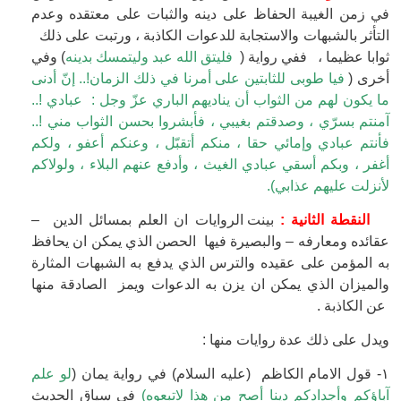
في زمن الغيبة الحفاظ على دينه والثبات على معتقده وعدم
التأثر بالشبهات والاستجابة للدعوات الكاذبة ، ورتبت على ذلك
ثوابا عظيما ، ففي رواية (
فليتق الله عبد وليتمسك بدينه
) وفي
أخرى (
فيا طوبى للثابتين على أمرنا في ذلك الزمان!.. إنّ أدنى
ما يكون لهم من الثواب أن يناديهم الباري عزّ وجل : عبادي !..
آمنتم بسرّي ، وصدقتم بغيبي ، فأبشروا بحسن الثواب مني !..
فأنتم عبادي وإمائي حقا ، منكم أتقبّل ، وعنكم أعفو ، ولكم
أغفر ، وبكم أسقي عبادي الغيث ، وأدفع عنهم البلاء ، ولولاكم
لأنزلت عليهم عذابي).
النقطة الثانية :
بينت الروايات ان العلم بمسائل الدين –
عقائده ومعارفه – والبصيرة فيها الحصن الذي يمكن ان يحافظ
به المؤمن على عقيده والترس الذي يدفع به الشبهات المثارة
والميزان الذي يمكن ان يزن به الدعوات ويمز الصادقة منها
عن الكاذبة .
ويدل على ذلك عدة روايات منها :
١- قول الامام الكاظم (عليه السلام) في رواية يمان (
لو علم
آباؤكم وأجدادكم دينا أصح من هذا لاتبعوه)
في سياق الحديث