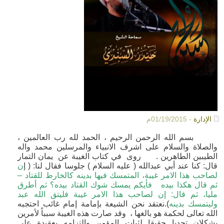
الإدارة
- 01/19/2015م
بسم الله الرحمن الرحيم ، الحمد لله رب العالمين ،
والصلاة والسلام على اشرف الانبياء والمرسلين محمد واله
الطيبين الطاهرين . روى في كتاب الغيبة عن يمان التمار
قال: كنا عند أبي عبدالله ( عليه السلام ) جلوسا فقال لنا: ( إ
ن
لصاحب هذا الامر غيبة، المتمسك فيها بدينه كالخارط للقتاد –
ثم قال هكذا بيده فأيكم يمسك شوك القتاد بيده؟ ثم أطرق
مليا، ثم قال: إن لصاحب هذا الامر غيبة فليتق الله عبد
وليتمسك بدينه
).نعتقد نحن الشيعة بإمامة إمام غائب احتجبه
الله تعالى لحكمة هو بالغها ، وقد صارت هذه الغيبة سبباً لأمرين
يشكلان تحديا حقيقا لثبات المؤمن والتزامه بعقيدة على