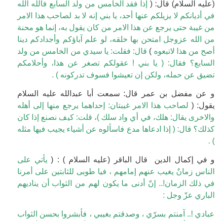
(عليه السلام) قال: (
إذا فقد الخامس من ولد السابع فالله الله
في أديانكم لا يزيلكم عنها أحد، يا بني إنه لا بد لصاحب هذا الامر
من غيبة حتى يرجع عن هذا الامر من كان يقول به، إنما هو محنة
من الله عزوجل امتحن بها خلقه، لو علم آباؤكم وأجدادكم دينا
أصح من هذا لاتبعوه
)
قال: فقلت: يا سيدي من الخامس من ولد
السابع؟ فقال: ( يا بني ! عقولكم تصغر عن هذا، وأحلامكم
تضيق عن حمله، ولكن إن تعيشوا فسوف تدركونه ) .
و عن مفضل بن عمر قال: سمعت أبا عبدالله عليه السلام
يقول: (
لصاحب هذا الامر غيبتان: إحداهما يرجع منها إلى أهله
والاخرى يقال: هلك، في أي واد سلك )، قلت: كيف نصنع إذا كان
كذلك؟ قال: ( إذا ادعاها مدع فاسألوه عن أشياء يجيب فيها مثله
) .
و في إكمال الدين قال الباقر (عليه السلام ) : (
يأتي على
الناس زمانٌ يغيب عنهم إمامهم ، فيا طوبى للثابتين على أمرنا
في ذلك الزمان!.. إنّ أدنى ما يكون لهم من الثواب أن يناديهم
الباري عزّ وجل :
عبادي !.. آمنتم بسرّي ، وصدقتم بغيبي ، فأبشروا بحسن الثواب