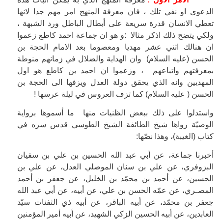
الدعوى او نفي تلك ، فان معرفة المنهج امر مهم جدا لانها
تعطي الانسان قدرة سريعة على أبطال الباطل ورد الشبهة ،
ولكي يتضح ذلك اذكر مثالا :و هو ان جماعة احمد كاطع زعموا
ان هنالك اثني عشر مهديا ومعصوما بعد الامام الحجة بن
الحسن (عليه السلام) وان الهداية والضلال في زمانهم منوطة
بمعرفتهم واتباعهم ، وزعموا ان احمد بن كاطع هو اول
المهديين وانه الذي يحقق دولة العدل ويزفها الى الحجة بن
الحسن ( عليه السلام) كما تزف العروس في ليلة عرسها !
واستدلوا على ذلك ببعض الظنيات منها ما أسموها برواية
الوصيّة رواها شيخ الطائفة الشيخ الطوسي قدس سره في
كتاب (الغيبة)، وهذا نصّها:
أخبرنا جماعة، عن أبي عبد الله الحسين بن علي بن سفيان
البزوفري، عن علي بن سنان الموصلي العدل، عن علي بن
الحسين، عن أحمد بن محمّد بن الخليل، عن جعفر بن أحمد
المصـري، عن عمّه الحسن بن علي، عن أبيه، عن أبي عبد الله
جعفر بن محمّد، عن أبيه الباقر، عن أبيه ذي الثفنات سيّد
العابدين، عن أبيه الحسين الزكي الشهيد، عن أبيه أمير المؤمنين