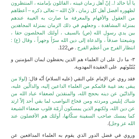
يا أبا خالد !.. إنّ أهل زمان غيبته ، القائلون بإمامته ، المنتظرون
لظهوره أفضل أهل كل زمان ، لأنّ الله – تعالى ذكره – أعطاهم
من العقول والأفهام والمعرفة ما صارت به الغيبة عندهم
بمنزلة المشاهدة ، وجعلهم في ذلك الزمان بمنزلة المجاهدين
بين يدي رسول الله (ص) بالسيف ، أولئك المخلصون حقا ،
وشيعتنا صدقاً ، والدعاة إلى دين الله سرّاً وجهراً ، وقال (ع) :
انتظار الفرج من أعظم الفرج
. ص122.
٣- ما دل على ان العلماء هم الذين يحفظون ايمان المؤمنين و
يُثَبّتُونَهم على العقيدة المهدوية.
فقد روي عن الإمام علي النقي (عليه السلام) أنّه قال: (
لولا من
يبقى بعد غيبة قائمكم من العلماء الداعين إليه، والدالّين عليه،
والذابّين عن دينه بحجج الله، والمنقذين لضعفاء عباد الله من
شباك إبليس ومردته ومن فخاخ النواصب لما بقي أحد إلاّ ارتد
عن دين الله، ولكنهم الذين يمسكون أزمّة قلوب ضعفاء الشيعة
كما يمسك صاحب السفينة سكّانها، أولئك هم الأفضلون عند
الله عز وجل
).
وروي في فضل الدور الذي يقوم به العلماء المدافعين عن