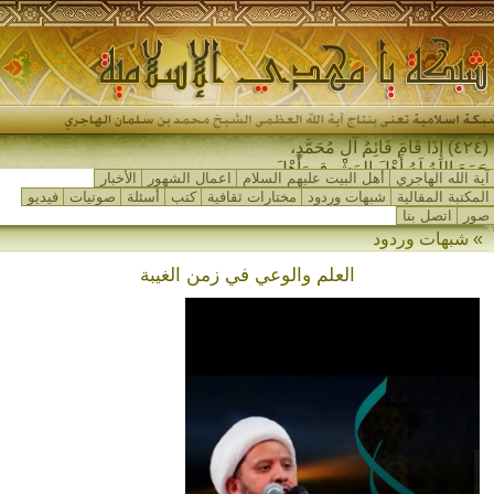
(٤٢٤) إِذَا قَامَ قَائِمُ آلِ مُحَمَّدٍ،
جَمَعَ اللهُ لَهُ أَهْلَ المَشْرِقِ وَأَهْلَ
آية الله الهاجري
أهل البيت عليهم السلام
اعمال الشهور
الأخبار
المَغْرِبِ…
المكتبة المقالية
شبهات وردود
مختارات ثقافية
كتب
أسئلة
صوتيات
فيديو
صور
اتصل بنا
» شبهات وردود
العلم والوعي في زمن الغيبة