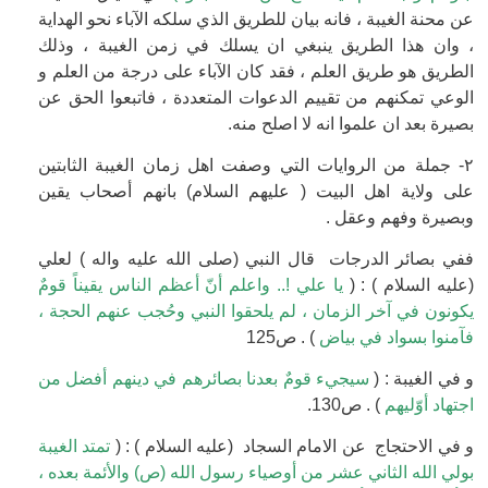
عن محنة الغيبة ، فانه بيان للطريق الذي سلكه الآباء نحو الهداية
، وان هذا الطريق ينبغي ان يسلك في زمن الغيبة ، وذلك
الطريق هو طريق العلم ، فقد كان الآباء على درجة من العلم و
الوعي تمكنهم من تقييم الدعوات المتعددة ، فاتبعوا الحق عن
بصيرة بعد ان علموا انه لا اصلح منه.
٢- جملة من الروايات التي وصفت اهل زمان الغيبة الثابتين
على ولاية اهل البيت ( عليهم السلام) بانهم أصحاب يقين
وبصيرة وفهم وعقل .
ففي بصائر الدرجات قال النبي (صلى الله عليه واله ) لعلي
(عليه السلام ) : (
يا علي !.. واعلم أنّ أعظم الناس يقيناً قومٌ
يكونون في آخر الزمان ، لم يلحقوا النبي وحُجب عنهم الحجة ،
فآمنوا بسواد في بياض
) . ص125
و في الغيبة : (
سيجيء قومٌ بعدنا بصائرهم في دينهم أفضل من
اجتهاد أوّليهم
) . ص130.
و في الاحتجاج عن الامام السجاد (عليه السلام ) : (
تمتد الغيبة
بولي الله الثاني عشر من أوصياء رسول الله (ص) والأئمة بعده ،