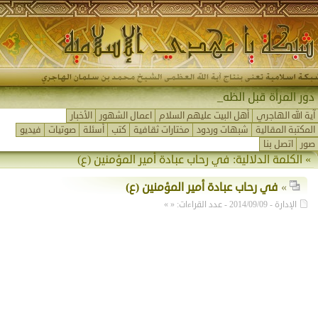
دور المرأة قبل الظهور_
آية الله الهاجري
أهل البيت عليهم السلام
اعمال الشهور
الأخبار
المكتبة المقالية
شبهات وردود
مختارات ثقافية
كتب
أسئلة
صوتيات
فيديو
صور
اتصل بنا
» الكلمة الدلالية:
في رحاب عبادة أمير المؤمنين (ع)
»
في رحاب عبادة أمير المؤمنين (ع)
الإدارة - 2014/09/09 - عدد القراءات: « »