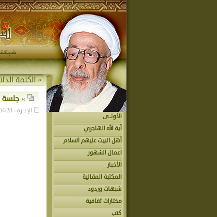
» الكلمة الدلا
»
جلسة ليلة السبت
الإدارة - 2018/04/28 - عدد القراءات: « »
الأولــى
آية الله الهاجري
أهل البيت عليهم السلام
اعمال الشهور
الأخبار
المكتبة المقالية
شبهات وردود
مختارات ثقافية
كتب