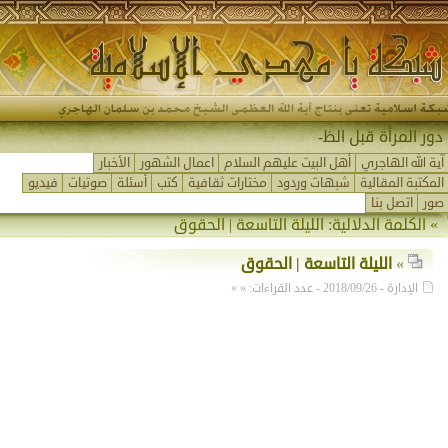
دور المرأة قبل الظهو-
آية الله الهاجري
أهل البيت عليهم السلام
اعمال الشهور
الأخبار
المكتبة المقالية
شبهات وردود
مختارات ثقافية
كتب
أسئلة
صوتيات
فيديو
صور
اتصل بنا
» الكلمة الدلالية:
الليلة التاسعة | الحقوق
»
الليلة التاسعة | الحقوق
الإدارة - 2018/09/26 - عدد القراءات: « »