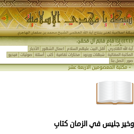
(٤٢٤) إِذَا قَامَ قَائِمُ آلِ مُحَمَّدٍ،
جَمَعَ اللهُ لَهُ أَهْلَ ا_
آية الله الهاجري
أهل البيت عليهم السلام
اعمال الشهور
الأخبار
المكتبة المقالية
شبهات وردود
مختارات ثقافية
كتب
أسئلة
صوتيات
فيديو
صور
اتصل بنا
»
مكتبة المعصومين الاربعة عشر
وخير جليس في الزمان كتابِ