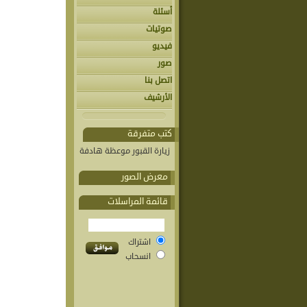
أسئلة
صوتيات
فيديو
صور
اتصل بنا
الأرشيف
كتب متفرقة
زيارة القبور موعظة هادفة
معرض الصور
قائمة المراسلات
اشتراك
انسحاب