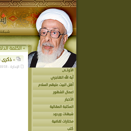
» الكلمة الدلا
»
ذكرى ش
الإدارة - 2018/10/18 - عدد القراءات: « »
الأولــى
آية الله الهاجري
أهل البيت عليهم السلام
اعمال الشهور
الأخبار
المكتبة المقالية
شبهات وردود
مختارات ثقافية
كتب