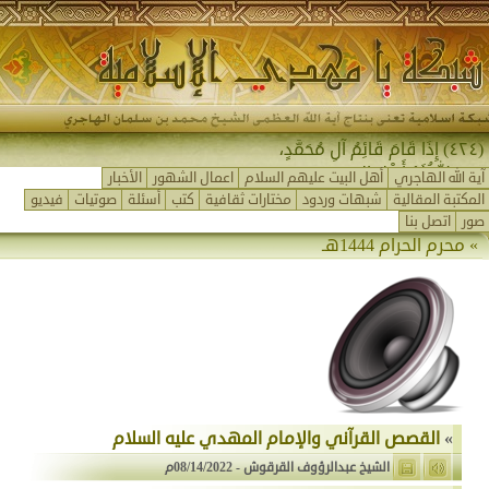
(٤٢٤) إِذَا قَامَ قَائِمُ آلِ مُحَمَّدٍ،
جَمَعَ اللهُ لَهُ أَهْلَ المَشْ-
آية الله الهاجري
أهل البيت عليهم السلام
اعمال الشهور
الأخبار
المكتبة المقالية
شبهات وردود
مختارات ثقافية
كتب
أسئلة
صوتيات
فيديو
صور
اتصل بنا
»
محرم الحرام 1444هـ
»
القصص القرآني والإمام المهدي عليه السلام
الشيخ عبدالرؤوف القرقوش
-
08/14/2022م